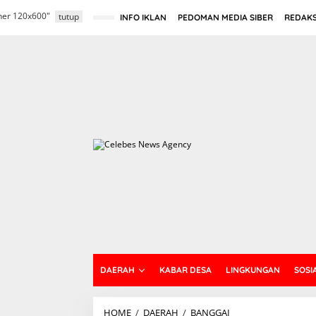
L
nner 120x600"
e
tutup
INFO IKLAN
PEDOMAN MEDIA SIBER
REDAKS
w
a
t
i
k
e
k
o
n
t
e
n
DAERAH
KABAR DESA
LINGKUNGAN
SOSI
HOME
/
DAERAH
/
BANGGAI
P