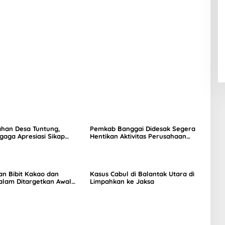
ahan Desa Tuntung,
Pemkab Banggai Didesak Segera
agaga Apresiasi Sikap
Hentikan Aktivitas Perusahaan
Nikel di Bunta
an Bibit Kakao dan
Kasus Cabul di Balantak Utara di
alam Ditargetkan Awal
Limpahkan ke Jaksa
r 2026