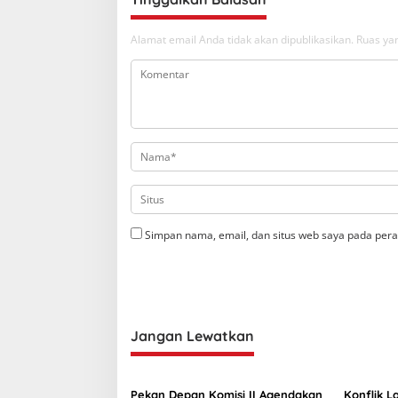
Alamat email Anda tidak akan dipublikasikan.
Ruas yan
Simpan nama, email, dan situs web saya pada pera
Jangan Lewatkan
Pekan Depan Komisi II Agendakan
Konflik L