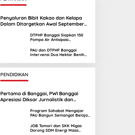
Penyaluran Bibit Kakao dan Kelapa
Dalam Ditargetkan Awal September
2026
DTPHP Banggai Siapkan 150
Pompa Air Antisipasi
Kekeringan Lahan Sawah
PAU dan DTPHP Banggai
Intervensi Dua Hektar Benih
Jagung di Batui dan Kintom
PENDIDIKAN
Pertama di Banggai, PWI Banggai
Apresiasi Diksar Jurnalistik dan
Ekstrakurikuler Jurnalistik SMAN 1 Toili
Program Sahabat Mengajar
PAU Bangun Semangat Belajar
Siswa SDN Sayambongin
JOB Tomori dan SKK Migas
Dorong SDM Energi Masa
Depan melalui Kuliah Umum di