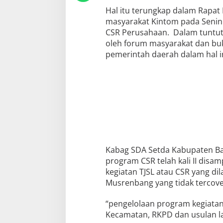
k
Hal itu terungkap dalam Rapa
d
masyarakat Kintom pada Senin 
i
M
CSR Perusahaan. Dalam tuntuta
u
oleh forum masyarakat dan buk
s
r
pemerintah daerah dalam hal in
e
n
b
a
n
g
Kabag SDA Setda Kabupaten Ba
program CSR telah kali II disa
kegiatan TJSL atau CSR yang di
Musrenbang yang tidak tercove
“pengelolaan program kegiatan
Kecamatan, RKPD dan usulan lai