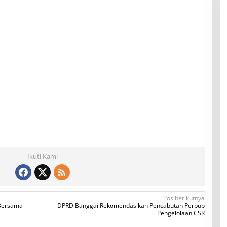
Ikuti Kami
Pos berikutnya
 Bersama
DPRD Banggai Rekomendasikan Pencabutan Perbup
Pengelolaan CSR