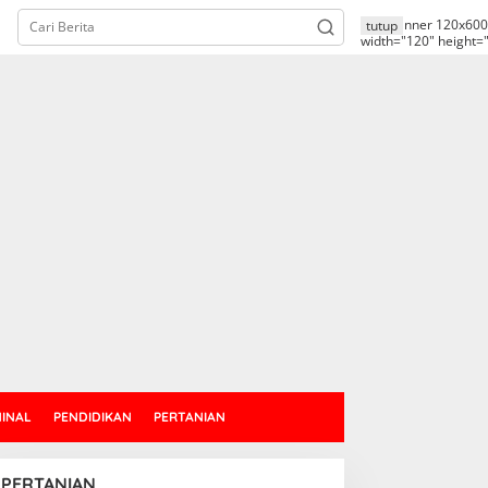
alt="banner 120x600
tutup
width="120" height=
MINAL
PENDIDIKAN
PERTANIAN
PERTANIAN