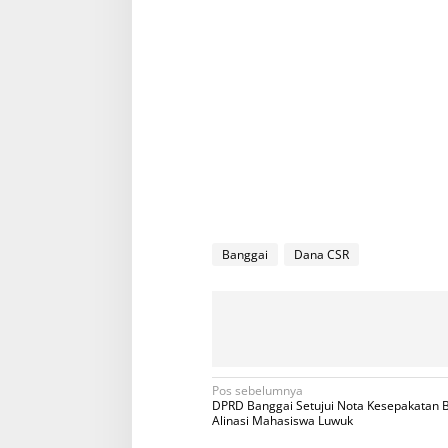
Banggai
Dana CSR
N
Pos sebelumnya
DPRD Banggai Setujui Nota Kesepakatan
a
Alinasi Mahasiswa Luwuk