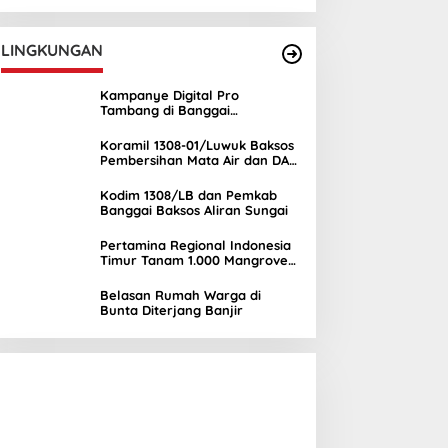
UNIMA
LINGKUNGAN
Kampanye Digital Pro
Tambang di Banggai
Kepulauan Semakin Ramai
Koramil 1308-01/Luwuk Baksos
Pembersihan Mata Air dan DAS
Mambual
Kodim 1308/LB dan Pemkab
Banggai Baksos Aliran Sungai
Pertamina Regional Indonesia
Timur Tanam 1.000 Mangrove
di Banggai, Wujud Nyata
Kepedulian Lingkungan
Belasan Rumah Warga di
Bunta Diterjang Banjir