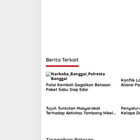
v
i
g
a
s
i
p
Berita Terkait
o
s
Konflik L
Polisi Kembali Gagalkan Belasan
Aliansi P
Paket Sabu Siap Edar
Komisi II
Tujuh Tuntutan Masyarakat
Penyalur
Terhadap Aktivitas Tambang Nikel
Kelapa D
di Tuntung
Septembe
Tinggalkan Balasan