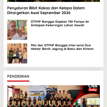
I
F
Penyaluran Bibit Kakao dan Kelapa Dalam
U
L
Ditargetkan Awal September 2026
Y
A
DTPHP Banggai Siapkan 150 Pompa Air
M
Antisipasi Kekeringan Lahan Sawah
I
N
PAU dan DTPHP Banggai Intervensi Dua
Hektar Benih Jagung di Batui dan Kintom
PENDIDIKAN