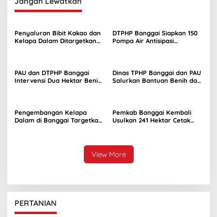
Jangan Lewatkan
Penyaluran Bibit Kakao dan
DTPHP Banggai Siapkan 150
Kelapa Dalam Ditargetkan
Pompa Air Antisipasi
Awal September 2026
Kekeringan Lahan Sawah
PAU dan DTPHP Banggai
Dinas TPHP Banggai dan PAU
Intervensi Dua Hektar Benih
Salurkan Bantuan Benih dan
Jagung di Batui dan Kintom
Sarana Produksi di Tiga
Kecamatan
Pengembangan Kelapa
Pemkab Banggai Kembali
Dalam di Banggai Targetkan
Usulkan 241 Hektar Cetak
5 Ribu Hektar di 24
Sawah Baru
Kecamatan
View More
PERTANIAN