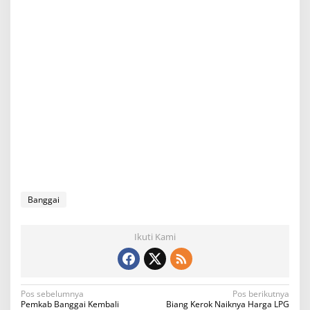
Banggai
Ikuti Kami
N
Pos sebelumnya
Pos berikutnya
Pemkab Banggai Kembali
Biang Kerok Naiknya Harga LPG