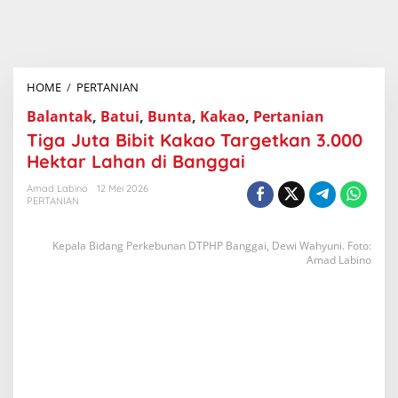
HOME
/
PERTANIAN
T
i
g
Balantak
,
Batui
,
Bunta
,
Kakao
,
Pertanian
a
Tiga Juta Bibit Kakao Targetkan 3.000
J
u
Hektar Lahan di Banggai
t
a
Amad Labino
12 Mei 2026
B
PERTANIAN
i
b
i
Kepala Bidang Perkebunan DTPHP Banggai, Dewi Wahyuni. Foto:
t
K
Amad Labino
a
k
a
o
T
a
r
g
e
t