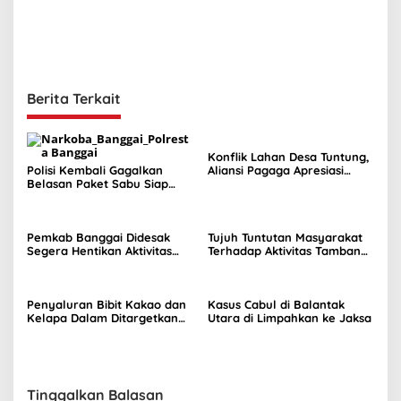
Berita Terkait
Konflik Lahan Desa Tuntung,
Polisi Kembali Gagalkan
Aliansi Pagaga Apresiasi
Belasan Paket Sabu Siap
Sikap Komisi II
Edar
Pemkab Banggai Didesak
Tujuh Tuntutan Masyarakat
Segera Hentikan Aktivitas
Terhadap Aktivitas Tambang
Perusahaan Nikel di Bunta
Nikel di Tuntung
Penyaluran Bibit Kakao dan
Kasus Cabul di Balantak
Kelapa Dalam Ditargetkan
Utara di Limpahkan ke Jaksa
Awal September 2026
Tinggalkan Balasan