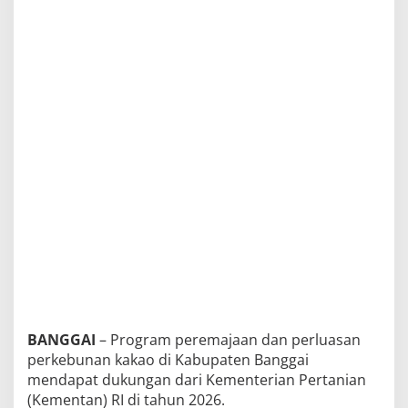
k
a
n
3
.
0
0
0
H
e
k
t
a
r
L
a
h
a
n
d
i
B
a
n
g
BANGGAI
– Program peremajaan dan perluasan
g
perkebunan kakao di Kabupaten Banggai
a
mendapat dukungan dari Kementerian Pertanian
i
(Kementan) RI di tahun 2026.