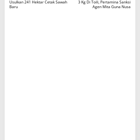
a
Usulkan 241 Hektar Cetak Sawah
3 Kg Di Toili, Pertamina Sanksi
Baru
Agen Mita Guna Nusa
v
i
g
a
s
i
p
o
s