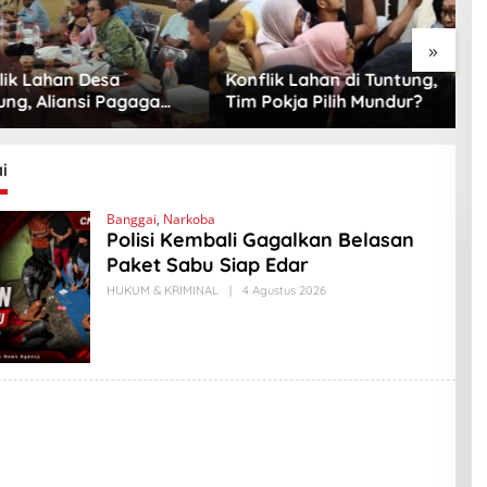
»
k Lahan Desa
Konflik Lahan di Tuntung,
P
g, Aliansi Pagaga
Tim Pokja Pilih Mundur?
S
si Sikap Komisi II
P
i
Banggai
,
Narkoba
Polisi Kembali Gagalkan Belasan
Paket Sabu Siap Edar
HUKUM & KRIMINAL
|
4 Agustus 2026
O
L
E
H
A
M
A
D
L
A
B
I
N