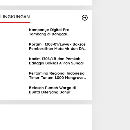
Depan melalui Kuliah Umum di
UNIMA
LINGKUNGAN
Kampanye Digital Pro
Tambang di Banggai
Kepulauan Semakin Ramai
Koramil 1308-01/Luwuk Baksos
Pembersihan Mata Air dan DAS
Mambual
Kodim 1308/LB dan Pemkab
Banggai Baksos Aliran Sungai
Pertamina Regional Indonesia
Timur Tanam 1.000 Mangrove
di Banggai, Wujud Nyata
Kepedulian Lingkungan
Belasan Rumah Warga di
Bunta Diterjang Banjir