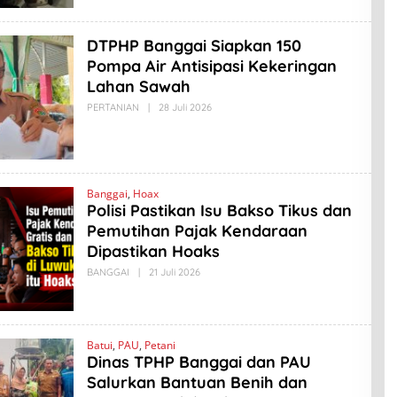
A
D
L
DTPHP Banggai Siapkan 150
A
B
Pompa Air Antisipasi Kekeringan
I
Lahan Sawah
N
O
PERTANIAN
|
28 Juli 2026
O
L
E
H
A
M
A
Banggai
,
Hoax
D
Polisi Pastikan Isu Bakso Tikus dan
L
A
Pemutihan Pajak Kendaraan
B
I
Dipastikan Hoaks
N
O
BANGGAI
|
21 Juli 2026
O
L
E
H
A
M
Batui
,
PAU
,
Petani
A
Dinas TPHP Banggai dan PAU
D
L
Salurkan Bantuan Benih dan
A
B