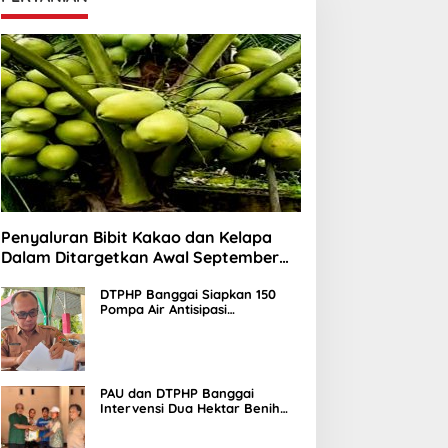
emkab Banggai Didesak
Tujuh Tuntutan Masyarakat
egera Hentikan Aktivitas
Terhadap Aktivitas
erusahaan Nikel di Bunta
Tambang Nikel di Tuntung
Penyaluran Bibit Kakao dan Kelapa
Dalam Ditargetkan Awal September
2026
DTPHP Banggai Siapkan 150
Pompa Air Antisipasi
Kekeringan Lahan Sawah
PAU dan DTPHP Banggai
Intervensi Dua Hektar Benih
Jagung di Batui dan Kintom