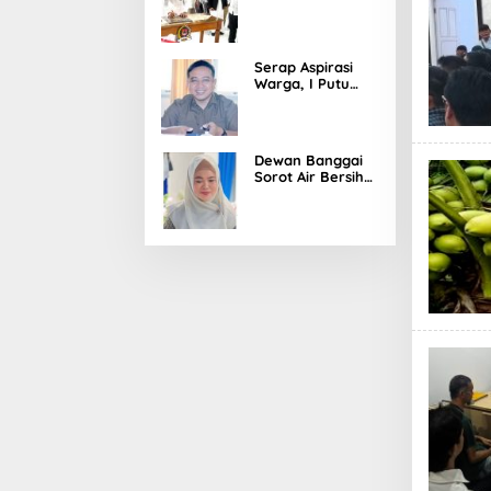
Resmikan
Gedung Baru
Serap Aspirasi
Warga, I Putu
Gumi Fokus
Infrastruktur dan
Pertanian
Dewan Banggai
Sorot Air Bersih
di Luwuk Utara
Tak Kunjung
Tuntas