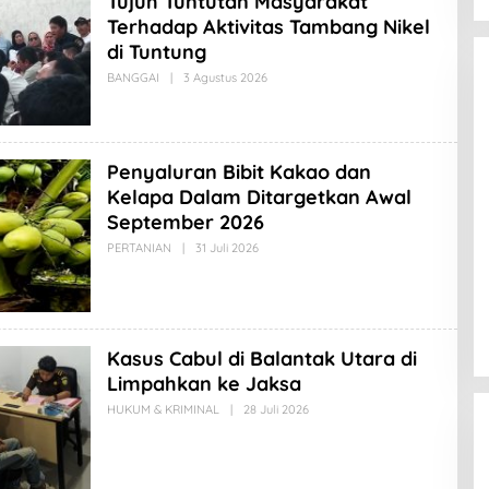
Tujuh Tuntutan Masyarakat
D
Terhadap Aktivitas Tambang Nikel
L
A
di Tuntung
B
I
BANGGAI
|
3 Agustus 2026
O
N
L
O
E
H
A
M
Penyaluran Bibit Kakao dan
A
D
Kelapa Dalam Ditargetkan Awal
L
A
September 2026
B
I
PERTANIAN
|
31 Juli 2026
O
N
L
O
E
H
A
M
A
Kasus Cabul di Balantak Utara di
D
L
Limpahkan ke Jaksa
A
B
HUKUM & KRIMINAL
|
28 Juli 2026
O
I
L
N
E
O
H
A
M