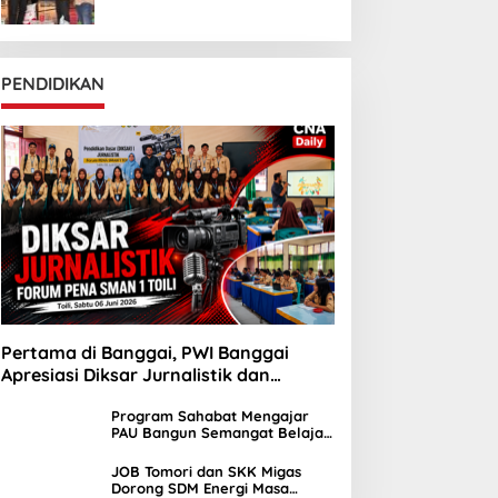
PENDIDIKAN
Pertama di Banggai, PWI Banggai
Apresiasi Diksar Jurnalistik dan
Ekstrakurikuler Jurnalistik SMAN 1 Toili
Program Sahabat Mengajar
PAU Bangun Semangat Belajar
Siswa SDN Sayambongin
JOB Tomori dan SKK Migas
Dorong SDM Energi Masa