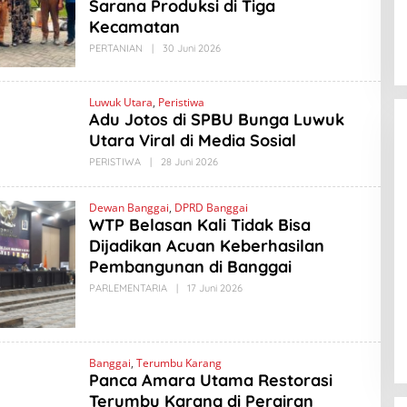
Sarana Produksi di Tiga
I
Kecamatan
N
O
PERTANIAN
|
30 Juni 2026
O
L
E
H
A
Luwuk Utara
,
Peristiwa
M
Adu Jotos di SPBU Bunga Luwuk
A
Utara Viral di Media Sosial
D
L
PERISTIWA
|
28 Juni 2026
O
A
L
B
E
I
H
N
Dewan Banggai
,
DPRD Banggai
A
O
WTP Belasan Kali Tidak Bisa
M
A
Dijadikan Acuan Keberhasilan
D
Pembangunan di Banggai
L
A
PARLEMENTARIA
|
17 Juni 2026
O
B
L
I
E
N
H
O
A
M
Banggai
,
Terumbu Karang
A
Panca Amara Utama Restorasi
D
L
Terumbu Karang di Perairan
A