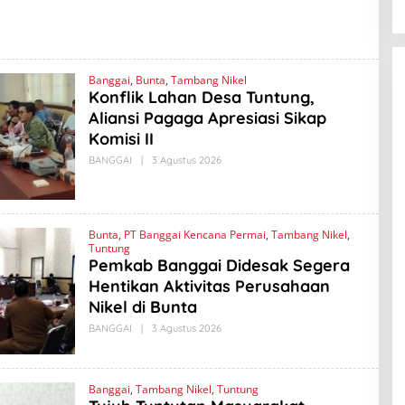
O
Banggai
,
Bunta
,
Tambang Nikel
Konflik Lahan Desa Tuntung,
Aliansi Pagaga Apresiasi Sikap
Komisi II
BANGGAI
|
3 Agustus 2026
O
L
E
H
A
M
Bunta
,
PT Banggai Kencana Permai
,
Tambang Nikel
,
A
Tuntung
D
Pemkab Banggai Didesak Segera
L
A
Hentikan Aktivitas Perusahaan
B
I
Nikel di Bunta
N
O
BANGGAI
|
3 Agustus 2026
O
L
E
H
A
Banggai
,
Tambang Nikel
,
Tuntung
M
A