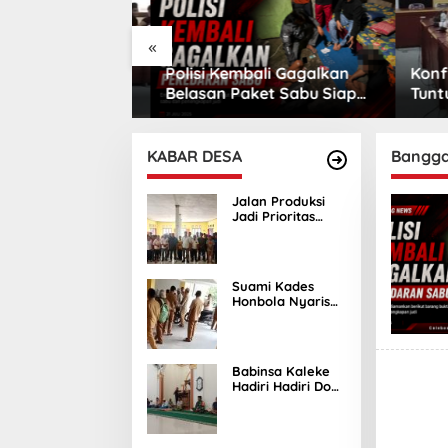
«
Komisi II
Polisi Kembali Gagalkan
Konfli
injau Areal
Belasan Paket Sabu Siap
Tuntun
Bunta
Edar
Apresia
KABAR DESA
Bangga
Jalan Produksi
Jadi Prioritas
Usulan Warga
Tinonda Lamala
di Reses Sukri
Djalumang
Suami Kades
Honbola Nyaris
Baku Hantam
dengan Warga di
Kantor Camat
Batui
Babinsa Kaleke
Hadiri Hadiri Doa
Bersama Sambut
Ramadhan 1447
Hijriah