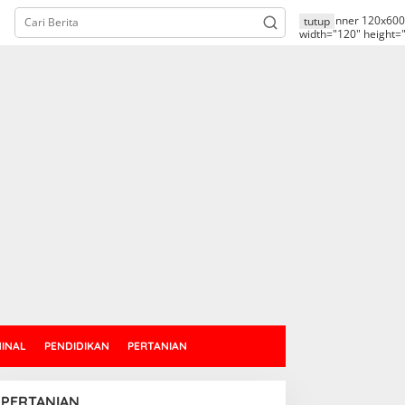
alt="banner 120x600
tutup
width="120" height=
MINAL
PENDIDIKAN
PERTANIAN
PERTANIAN