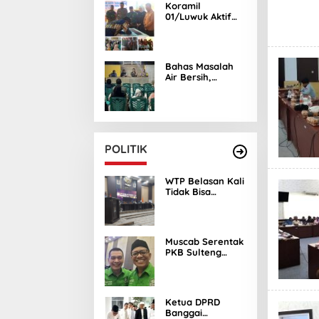
Koramil
01/Luwuk Aktif
Kawal
Pelaksanaan
Musrenbang
RKPD di Empat
Bahas Masalah
Kecamatan
Air Bersih,
Babinsa Koramil
01/Luwuk
Ingatkan Warga
Jaga Kondusifitas
POLITIK
WTP Belasan Kali
Tidak Bisa
Dijadikan Acuan
Keberhasilan
Pembangunan di
Banggai
Muscab Serentak
PKB Sulteng
Tetapkan
Kandidat Ketua
DPC Periode
2026–2031
Ketua DPRD
Banggai