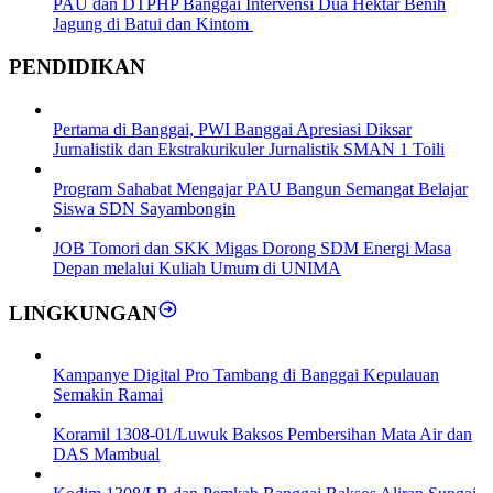
PAU dan DTPHP Banggai Intervensi Dua Hektar Benih
Jagung di Batui dan Kintom
PENDIDIKAN
Pertama di Banggai, PWI Banggai Apresiasi Diksar
Jurnalistik dan Ekstrakurikuler Jurnalistik SMAN 1 Toili
Program Sahabat Mengajar PAU Bangun Semangat Belajar
Siswa SDN Sayambongin
JOB Tomori dan SKK Migas Dorong SDM Energi Masa
Depan melalui Kuliah Umum di UNIMA
LINGKUNGAN
Kampanye Digital Pro Tambang di Banggai Kepulauan
Semakin Ramai
Koramil 1308-01/Luwuk Baksos Pembersihan Mata Air dan
DAS Mambual