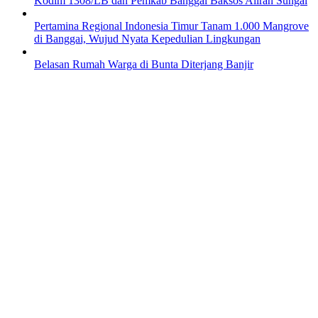
Kodim 1308/LB dan Pemkab Banggai Baksos Aliran Sungai
Pertamina Regional Indonesia Timur Tanam 1.000 Mangrove
di Banggai, Wujud Nyata Kepedulian Lingkungan
Belasan Rumah Warga di Bunta Diterjang Banjir