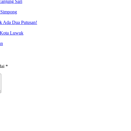
Tanjung Sari
 Simpong
ak Ada Dua Putusan!
g Kota Luwuk
un
dai
*