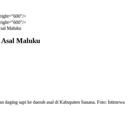
eight="600"/>
eight="600"/>
Asal Maluku
i Asal Maluku
n daging sapi ke daerah asal di Kabupaten Sanana. Foto: Istimewa