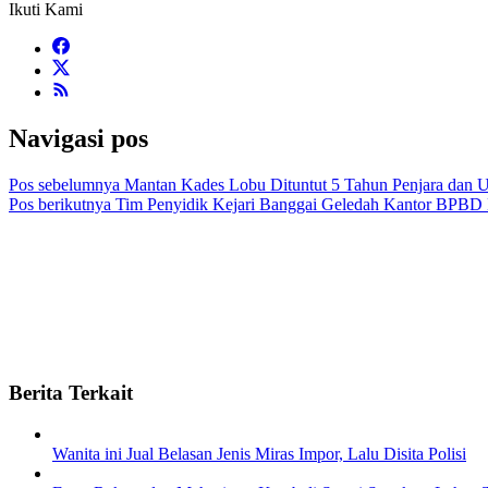
Ikuti Kami
Navigasi pos
Pos sebelumnya
Mantan Kades Lobu Dituntut 5 Tahun Penjara dan Ua
Pos berikutnya
Tim Penyidik Kejari Banggai Geledah Kantor BPBD
Berita Terkait
Wanita ini Jual Belasan Jenis Miras Impor, Lalu Disita Polisi