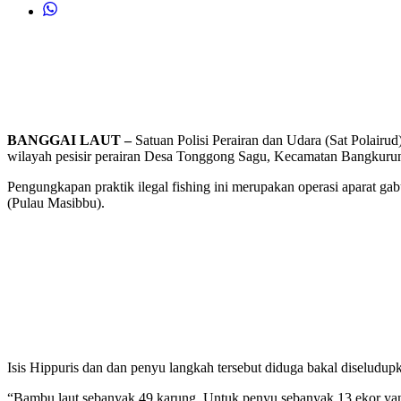
BANGGAI LAUT –
Satuan Polisi Perairan dan Udara (Sat Polairu
wilayah pesisir perairan Desa Tonggong Sagu, Kecamatan Bangkuru
Pengungkapan praktik ilegal fishing ini merupakan operasi aparat 
(Pulau Masibbu).
Isis Hippuris dan dan penyu langkah tersebut diduga bakal diseludup
“Bambu laut sebanyak 49 karung. Untuk penyu sebanyak 13 ekor yang