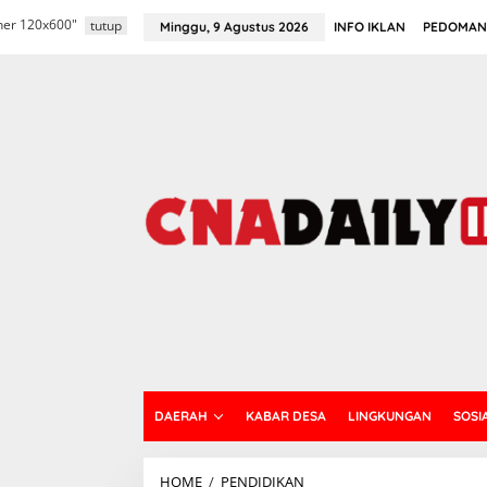
L
nner 120x600"
e
tutup
Minggu, 9 Agustus 2026
INFO IKLAN
PEDOMAN 
w
a
t
i
k
e
k
o
n
t
e
n
DAERAH
KABAR DESA
LINGKUNGAN
SOSI
HOME
/
PENDIDIKAN
B