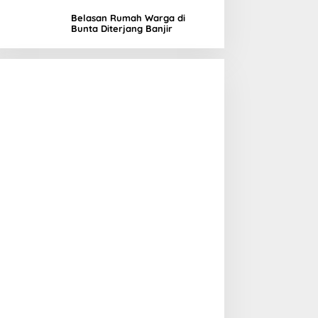
di Banggai, Wujud Nyata
Kepedulian Lingkungan
Belasan Rumah Warga di
Bunta Diterjang Banjir