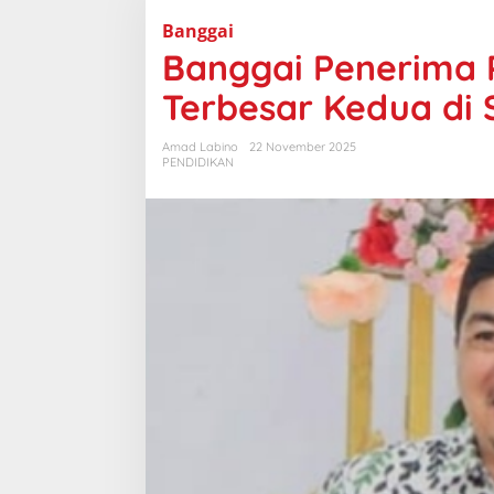
a
n
Banggai
g
Banggai Penerima P
g
a
i
Terbesar Kedua di 
P
e
n
Amad Labino
22 November 2025
e
PENDIDIKAN
r
i
m
a
P
a
p
a
n
I
n
t
e
r
a
k
t
i
f
D