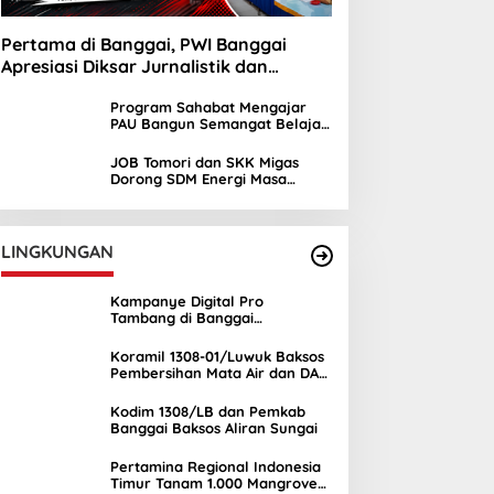
Pertama di Banggai, PWI Banggai
Apresiasi Diksar Jurnalistik dan
Ekstrakurikuler Jurnalistik SMAN 1 Toili
Program Sahabat Mengajar
PAU Bangun Semangat Belajar
Siswa SDN Sayambongin
JOB Tomori dan SKK Migas
Dorong SDM Energi Masa
Depan melalui Kuliah Umum di
UNIMA
LINGKUNGAN
Kampanye Digital Pro
Tambang di Banggai
Kepulauan Semakin Ramai
Koramil 1308-01/Luwuk Baksos
Pembersihan Mata Air dan DAS
Mambual
Kodim 1308/LB dan Pemkab
Banggai Baksos Aliran Sungai
Pertamina Regional Indonesia
Timur Tanam 1.000 Mangrove