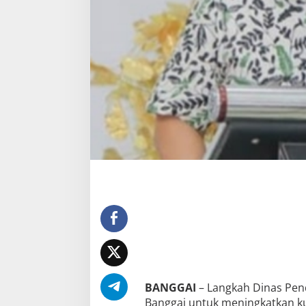
i
g
i
t
a
l
T
e
r
b
e
s
a
r
K
e
d
u
a
d
i
S
u
l
t
e
n
g
BANGGAI
– Langkah Dinas Pen
Banggai untuk meningkatkan k