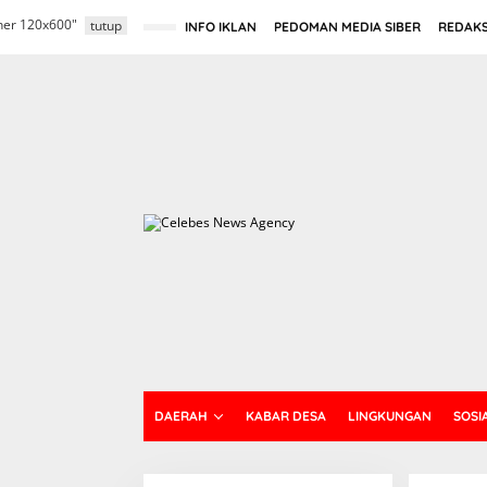
L
nner 120x600"
e
tutup
INFO IKLAN
PEDOMAN MEDIA SIBER
REDAKS
w
a
t
i
k
e
k
o
n
t
e
n
DAERAH
KABAR DESA
LINGKUNGAN
SOSI