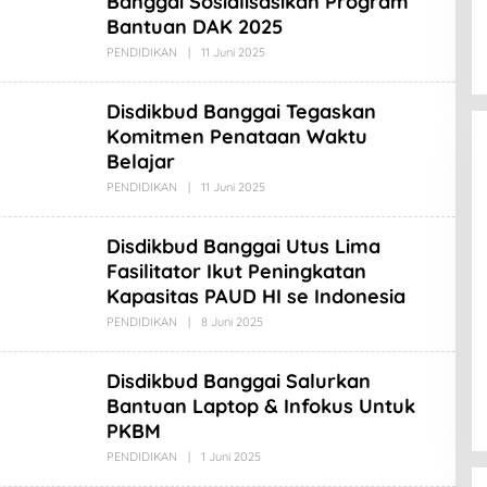
Banggai Sosialisasikan Program
A
Bantuan DAK 2025
D
L
PENDIDIKAN
|
11 Juni 2025
O
A
L
B
E
I
H
N
Disdikbud Banggai Tegaskan
A
O
M
Komitmen Penataan Waktu
A
Belajar
D
L
PENDIDIKAN
|
11 Juni 2025
O
A
L
B
E
I
H
N
Disdikbud Banggai Utus Lima
A
O
M
Fasilitator Ikut Peningkatan
A
Kapasitas PAUD HI se Indonesia
D
L
PENDIDIKAN
|
8 Juni 2025
O
A
L
B
E
I
H
N
Disdikbud Banggai Salurkan
A
O
M
Bantuan Laptop & Infokus Untuk
A
PKBM
D
L
PENDIDIKAN
|
1 Juni 2025
O
A
L
B