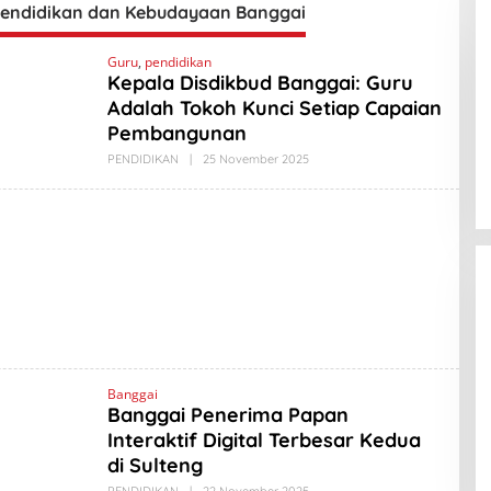
Pendidikan dan Kebudayaan Banggai
Guru
,
pendidikan
Kepala Disdikbud Banggai: Guru
Adalah Tokoh Kunci Setiap Capaian
Pembangunan
PENDIDIKAN
|
25 November 2025
O
L
E
H
A
M
A
D
L
A
B
I
N
O
Banggai
Banggai Penerima Papan
Interaktif Digital Terbesar Kedua
di Sulteng