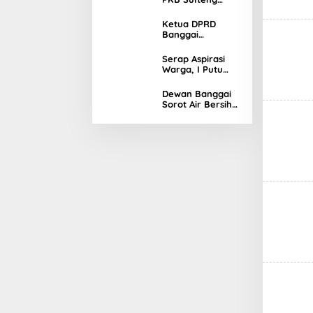
Banggai
Tetapkan
Kandidat Ketua
Ketua DPRD
DPC Periode
Banggai
2026–2031
Resmikan
Gedung Baru
Serap Aspirasi
Warga, I Putu
Gumi Fokus
Infrastruktur dan
Dewan Banggai
Pertanian
Sorot Air Bersih
di Luwuk Utara
Tak Kunjung
Tuntas