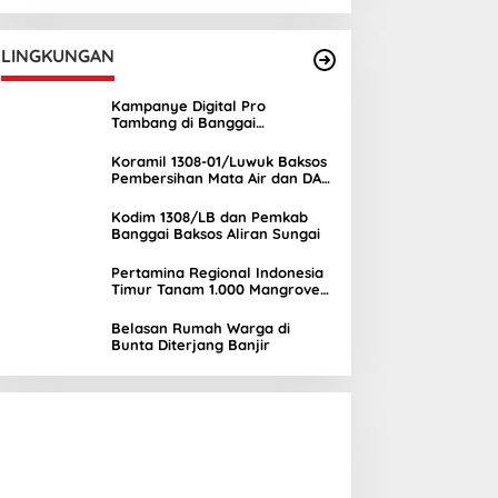
UNIMA
LINGKUNGAN
Kampanye Digital Pro
Tambang di Banggai
Kepulauan Semakin Ramai
Koramil 1308-01/Luwuk Baksos
Pembersihan Mata Air dan DAS
Mambual
Kodim 1308/LB dan Pemkab
Banggai Baksos Aliran Sungai
Pertamina Regional Indonesia
Timur Tanam 1.000 Mangrove
di Banggai, Wujud Nyata
Kepedulian Lingkungan
Belasan Rumah Warga di
Bunta Diterjang Banjir