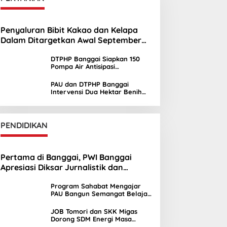
Penyaluran Bibit Kakao dan Kelapa
Dalam Ditargetkan Awal September
2026
DTPHP Banggai Siapkan 150
Pompa Air Antisipasi
Kekeringan Lahan Sawah
PAU dan DTPHP Banggai
Intervensi Dua Hektar Benih
Jagung di Batui dan Kintom
PENDIDIKAN
Pertama di Banggai, PWI Banggai
Apresiasi Diksar Jurnalistik dan
Ekstrakurikuler Jurnalistik SMAN 1 Toili
Program Sahabat Mengajar
PAU Bangun Semangat Belajar
Siswa SDN Sayambongin
JOB Tomori dan SKK Migas
Dorong SDM Energi Masa
Depan melalui Kuliah Umum di