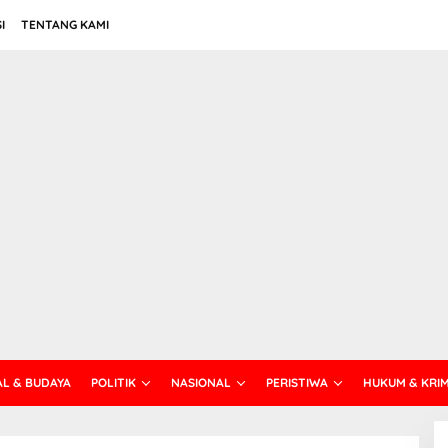
I
TENTANG KAMI
AL & BUDAYA
POLITIK
NASIONAL
PERISTIWA
HUKUM & KRI