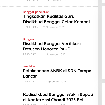
PENDIDIKAN
|
22 November 2025
O
L
E
H
Banggai
,
pendidikan
A
Tingkatkan Kualitas Guru
M
A
Disdikbud Banggai Gelar Kombel
D
L
PENDIDIKAN
|
11 November 2025
O
A
L
B
E
I
H
Banggai
N
A
Disdikbud Banggai Verifikasi
O
M
A
Ratusan Honorer PAUD
D
L
PENDIDIKAN
|
11 November 2025
O
A
L
B
E
I
H
pendidikan
N
A
Pelaksanaan ANBK di SDN Tampe
O
M
A
Lancar
D
L
PENDIDIKAN
|
18 September 2025
O
A
L
B
E
I
H
Kadisdikbud Banggai Wakili Bupati
N
A
O
M
di Konferensi Chandi 2025 Bali
A
D