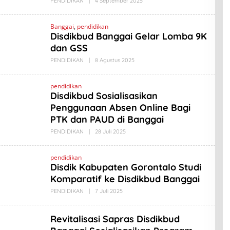
PENDIDIKAN
|
4 September 2025
O
L
L
A
E
B
H
Banggai
,
pendidikan
I
A
Disdikbud Banggai Gelar Lomba 9K
N
M
O
A
dan GSS
D
L
PENDIDIKAN
|
8 Agustus 2025
O
A
L
B
E
I
H
pendidikan
N
A
Disdikbud Sosialisasikan
O
M
A
Penggunaan Absen Online Bagi
D
PTK dan PAUD di Banggai
L
A
PENDIDIKAN
|
28 Juli 2025
O
B
L
I
E
N
H
O
pendidikan
A
Disdik Kabupaten Gorontalo Studi
M
A
Komparatif ke Disdikbud Banggai
D
L
PENDIDIKAN
|
7 Juli 2025
O
A
L
B
E
I
H
Revitalisasi Sapras Disdikbud
N
A
O
M