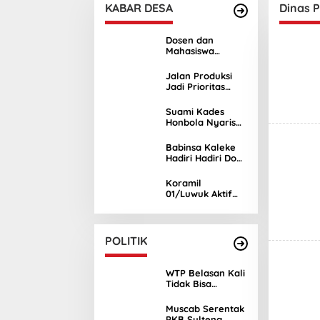
KABAR DESA
Dinas 
Dosen dan
Mahasiswa
Unismuh Luwuk
Edukasi Hukum
Jalan Produksi
KDRT di Luwuk
Jadi Prioritas
Timur
Usulan Warga
Tinonda Lamala
Suami Kades
di Reses Sukri
Honbola Nyaris
Djalumang
Baku Hantam
dengan Warga di
Babinsa Kaleke
Kantor Camat
Hadiri Hadiri Doa
Batui
Bersama Sambut
Ramadhan 1447
Koramil
Hijriah
01/Luwuk Aktif
Kawal
Pelaksanaan
Musrenbang
RKPD di Empat
POLITIK
Kecamatan
WTP Belasan Kali
Tidak Bisa
Dijadikan Acuan
Keberhasilan
Muscab Serentak
Pembangunan di
PKB Sulteng