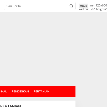
alt="banner 120x600
tutup
width="120" height=
MINAL
PENDIDIKAN
PERTANIAN
PERTANIAN