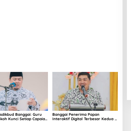
isdikbud Banggai: Guru
Banggai Penerima Papan
koh Kunci Setiap Capaian
Interaktif Digital Terbesar Kedua di
unan
Sulteng