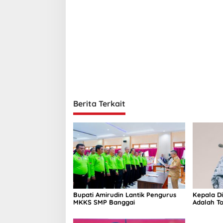
v
i
g
a
s
i
p
Berita Terkait
o
s
Bupati Amirudin Lantik Pengurus
Kepala D
MKKS SMP Banggai
Adalah To
Pembang