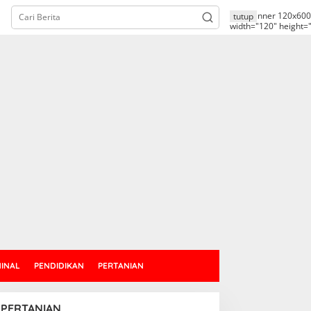
alt="banner 120x600
tutup
width="120" height=
MINAL
PENDIDIKAN
PERTANIAN
PERTANIAN