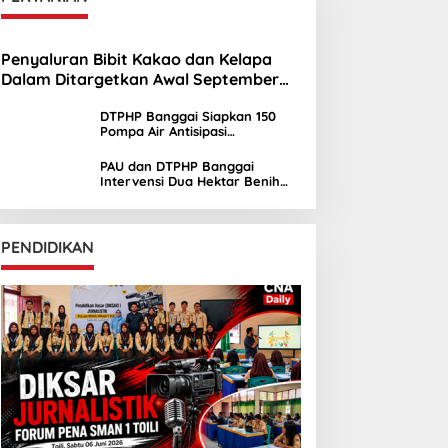
Penyaluran Bibit Kakao dan Kelapa
Dalam Ditargetkan Awal September
2026
DTPHP Banggai Siapkan 150
Pompa Air Antisipasi
Kekeringan Lahan Sawah
PAU dan DTPHP Banggai
Intervensi Dua Hektar Benih
Jagung di Batui dan Kintom
PENDIDIKAN