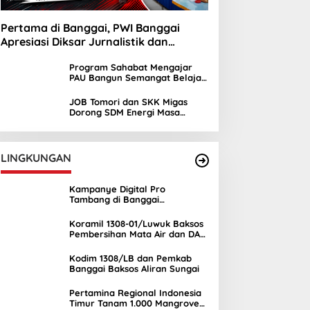
Pertama di Banggai, PWI Banggai
Apresiasi Diksar Jurnalistik dan
Ekstrakurikuler Jurnalistik SMAN 1 Toili
Program Sahabat Mengajar
PAU Bangun Semangat Belajar
Siswa SDN Sayambongin
JOB Tomori dan SKK Migas
Dorong SDM Energi Masa
Depan melalui Kuliah Umum di
UNIMA
LINGKUNGAN
Kampanye Digital Pro
Tambang di Banggai
Kepulauan Semakin Ramai
Koramil 1308-01/Luwuk Baksos
Pembersihan Mata Air dan DAS
Mambual
Kodim 1308/LB dan Pemkab
Banggai Baksos Aliran Sungai
Pertamina Regional Indonesia
Timur Tanam 1.000 Mangrove