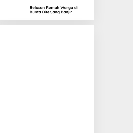
di Banggai, Wujud Nyata
Kepedulian Lingkungan
Belasan Rumah Warga di
Bunta Diterjang Banjir