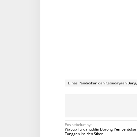
Dinas Pendidikan dan Kebudayaan Bang
N
Pos sebelumnya
Wabup Furqanuddin Dorong Pembentukan
a
Tanggap Insiden Siber