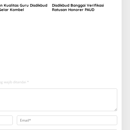
n Kualitas Guru Disdikbud
Disdikbud Banggai Verifikasi
Gelar Kombel
Ratusan Honorer PAUD
g wajib ditandai
*