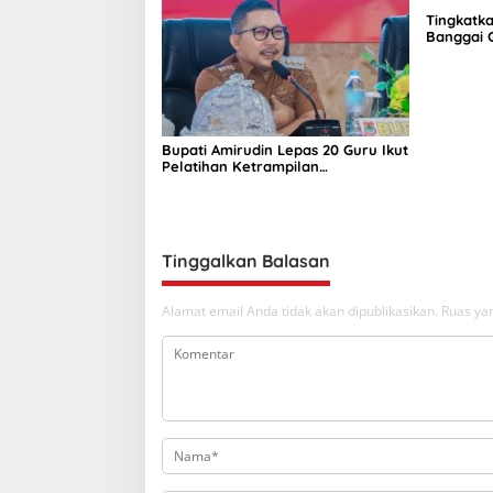
Tingkatka
Banggai 
Bupati Amirudin Lepas 20 Guru Ikut
Pelatihan Ketrampilan
Transformasi
Tinggalkan Balasan
Alamat email Anda tidak akan dipublikasikan.
Ruas yan