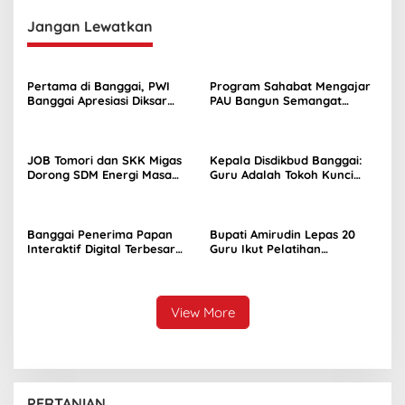
Jangan Lewatkan
Pertama di Banggai, PWI
Program Sahabat Mengajar
Banggai Apresiasi Diksar
PAU Bangun Semangat
Jurnalistik dan
Belajar Siswa SDN
Ekstrakurikuler Jurnalistik
Sayambongin
SMAN 1 Toili
JOB Tomori dan SKK Migas
Kepala Disdikbud Banggai:
Dorong SDM Energi Masa
Guru Adalah Tokoh Kunci
Depan melalui Kuliah Umum
Setiap Capaian
di UNIMA
Pembangunan
Banggai Penerima Papan
Bupati Amirudin Lepas 20
Interaktif Digital Terbesar
Guru Ikut Pelatihan
Kedua di Sulteng
Ketrampilan Transformasi
View More
PERTANIAN