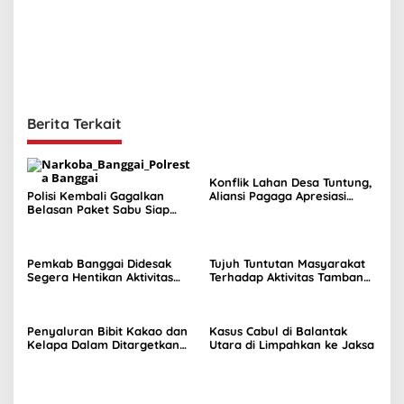
Berita Terkait
Konflik Lahan Desa Tuntung,
Polisi Kembali Gagalkan
Aliansi Pagaga Apresiasi
Belasan Paket Sabu Siap
Sikap Komisi II
Edar
Pemkab Banggai Didesak
Tujuh Tuntutan Masyarakat
Segera Hentikan Aktivitas
Terhadap Aktivitas Tambang
Perusahaan Nikel di Bunta
Nikel di Tuntung
Penyaluran Bibit Kakao dan
Kasus Cabul di Balantak
Kelapa Dalam Ditargetkan
Utara di Limpahkan ke Jaksa
Awal September 2026