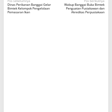
N
Pos sebelumnya
Pos berikutnya
Dinas Perikanan Banggai Gelar
Wabup Banggai Buka Bimtek
a
Bimtek Kelompok Pengelolaan
Penguatan Pustakawan dan
Pemasaran Ikan
Akreditas Perpustakaan
v
i
g
a
s
i
p
o
s