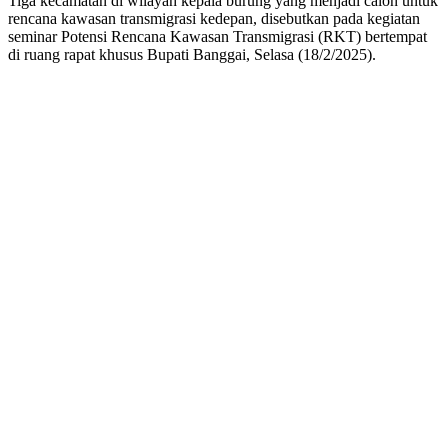
Tiga kecamatan di wilayah kepala burung yang menjadi calon untuk
rencana kawasan transmigrasi kedepan, disebutkan pada kegiatan
seminar Potensi Rencana Kawasan Transmigrasi (RKT) bertempat
di ruang rapat khusus Bupati Banggai, Selasa (18/2/2025).