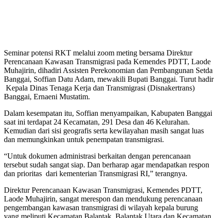
Seminar potensi RKT melalui zoom meting bersama Direktur
Perencanaan Kawasan Transmigrasi pada Kemendes PDTT, Laode
Muhajirin, dihadiri Assisten Perekonomian dan Pembangunan Setda
Banggai, Soffian Datu Adam, mewakili Bupati Banggai. Turut hadir
Kepala Dinas Tenaga Kerja dan Transmigrasi (Disnakertrans)
Banggai, Ernaeni Mustatim.
Dalam kesempatan itu, Soffian menyampaikan, Kabupaten Banggai
saat ini terdapat 24 Kecamatan, 291 Desa dan 46 Kelurahan.
Kemudian dari sisi geografis serta kewilayahan masih sangat luas
dan memungkinkan untuk penempatan transmigrasi.
“Untuk dokumen administrasi berkaitan dengan perencanaan
tersebut sudah sangat siap. Dan berharap agar mendapatkan respon
dan prioritas dari kementerian Transmigrasi RI,” terangnya.
Direktur Perencanaan Kawasan Transmigrasi, Kemendes PDTT,
Laode Muhajirin, sangat merespon dan mendukung perencanaan
pengembangan kawasan transmigrasi di wilayah kepala burung
yang meliputi Kecamatan Balantak, Balantak Utara dan Kecamatan