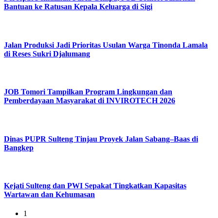
Bantuan ke Ratusan Kepala Keluarga di Sigi
Jalan Produksi Jadi Prioritas Usulan Warga Tinonda Lamala
di Reses Sukri Djalumang
JOB Tomori Tampilkan Program Lingkungan dan
Pemberdayaan Masyarakat di INVIROTECH 2026
Dinas PUPR Sulteng Tinjau Proyek Jalan Sabang–Baas di
Bangkep
Kejati Sulteng dan PWI Sepakat Tingkatkan Kapasitas
Wartawan dan Kehumasan
1