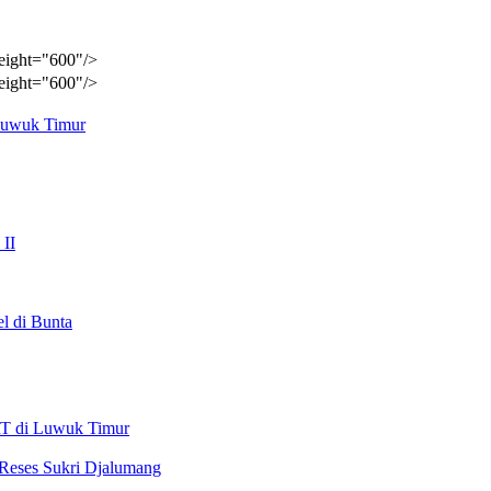
eight="600"/>
eight="600"/>
Luwuk Timur
 II
l di Bunta
T di Luwuk Timur
i Reses Sukri Djalumang