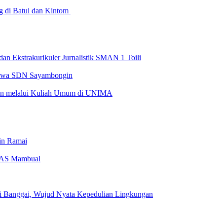
g di Batui dan Kintom
dan Ekstrakurikuler Jurnalistik SMAN 1 Toili
iswa SDN Sayambongin
n melalui Kuliah Umum di UNIMA
in Ramai
 DAS Mambual
di Banggai, Wujud Nyata Kepedulian Lingkungan