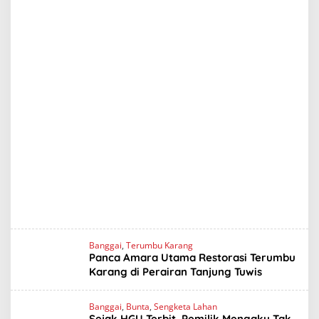
y
Banggai
,
Terumbu Karang
Panca Amara Utama Restorasi Terumbu
Karang di Perairan Tanjung Tuwis
Banggai
,
Bunta
,
Sengketa Lahan
Sejak HGU Terbit, Pemilik Mengaku Tak