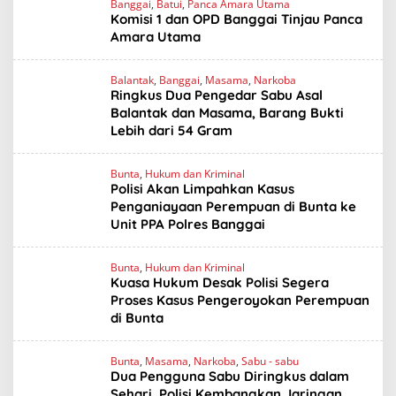
Banggai
,
Batui
,
Panca Amara Utama
Komisi 1 dan OPD Banggai Tinjau Panca
Amara Utama
Balantak
,
Banggai
,
Masama
,
Narkoba
Ringkus Dua Pengedar Sabu Asal
Balantak dan Masama, Barang Bukti
Lebih dari 54 Gram
Bunta
,
Hukum dan Kriminal
Polisi Akan Limpahkan Kasus
Penganiayaan Perempuan di Bunta ke
Unit PPA Polres Banggai
Bunta
,
Hukum dan Kriminal
Kuasa Hukum Desak Polisi Segera
Proses Kasus Pengeroyokan Perempuan
di Bunta
Bunta
,
Masama
,
Narkoba
,
Sabu - sabu
Dua Pengguna Sabu Diringkus dalam
Sehari, Polisi Kembangkan Jaringan