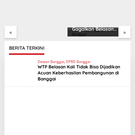
Pekan Depan Komisi II
Agendakan Tinjau
Polisi Kembali
Areal Tambang di
Gagalkan Belasan
«
»
Bunta
Paket Sabu Siap Edar
BERITA TERKINI
C
Dewan Banggai
,
DPRD Banggai
e
WTP Belasan Kali Tidak Bisa Dijadikan
l
Acuan Keberhasilan Pembangunan di
e
Banggai
b
e
s
N
e
w
s
A
g
e
n
c