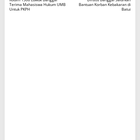
a
Terima Mahasiswa Hukum UMB
Bantuan Korban Kebakaran di
Untuk PKPH
Batui
v
i
g
a
s
i
p
o
s