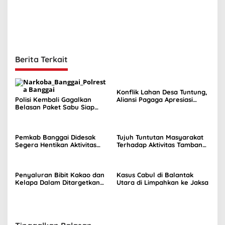
Berita Terkait
Konflik Lahan Desa Tuntung,
Polisi Kembali Gagalkan
Aliansi Pagaga Apresiasi
Belasan Paket Sabu Siap
Sikap Komisi II
Edar
Pemkab Banggai Didesak
Tujuh Tuntutan Masyarakat
Segera Hentikan Aktivitas
Terhadap Aktivitas Tambang
Perusahaan Nikel di Bunta
Nikel di Tuntung
Penyaluran Bibit Kakao dan
Kasus Cabul di Balantak
Kelapa Dalam Ditargetkan
Utara di Limpahkan ke Jaksa
Awal September 2026