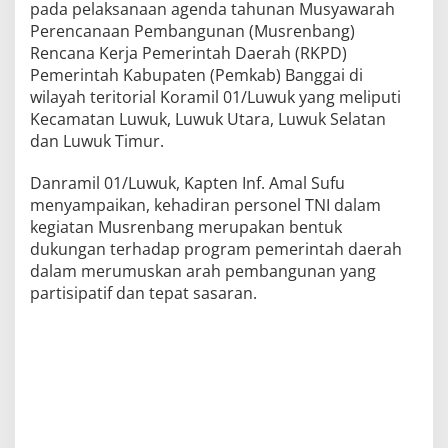
pada pelaksanaan agenda tahunan Musyawarah
p
a
Perencanaan Pembangunan (Musrenbang)
t
Rencana Kerja Pemerintah Daerah (RKPD)
K
e
Pemerintah Kabupaten (Pemkab) Banggai di
c
wilayah teritorial Koramil 01/Luwuk yang meliputi
a
Kecamatan Luwuk, Luwuk Utara, Luwuk Selatan
m
a
dan Luwuk Timur.
t
a
n
Danramil 01/Luwuk, Kapten Inf. Amal Sufu
menyampaikan, kehadiran personel TNI dalam
kegiatan Musrenbang merupakan bentuk
dukungan terhadap program pemerintah daerah
dalam merumuskan arah pembangunan yang
partisipatif dan tepat sasaran.