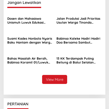
Jangan Lewatkan
Dosen dan Mahasiswa
Jalan Produksi Jadi Prioritas
Unismuh Luwuk Edukasi
Usulan Warga Tinonda
Hukum KDRT di Luwuk Timur
Lamala di Reses Sukri
Djalumang
Suami Kades Honbola Nyaris
Babinsa Kaleke Hadiri Hadiri
Baku Hantam dengan Warga
Doa Bersama Sambut
di Kantor Camat Batui
Ramadhan 1447 Hijriah
Bahas Masalah Air Bersih,
13 KK Terdampak Puting
Babinsa Koramil 01/Luwuk
Beliung di Batui Selatan
Ingatkan Warga Jaga
Terima Bantuan Sembako
Kondusifitas
View More
PERTANIAN