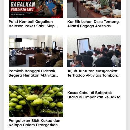
Polisi Kembali Gagalkan
Konflik Lahan Desa Tuntung,
Belasan Paket Sabu Siap
Aliansi Pagaga Apresiasi
Edar
Sikap Komisi II
Pemkab Banggai Didesak
Tujuh Tuntutan Masyarakat
Segera Hentikan Aktivitas
Terhadap Aktivitas Tambang
Perusahaan Nikel di Bunta
Nikel di Tuntung
Kasus Cabul di Balantak
Utara di Limpahkan ke Jaksa
Penyaluran Bibit Kakao dan
Kelapa Dalam Ditargetkan
Awal September 2026