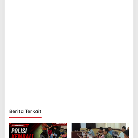
p
o
s
Berita Terkait