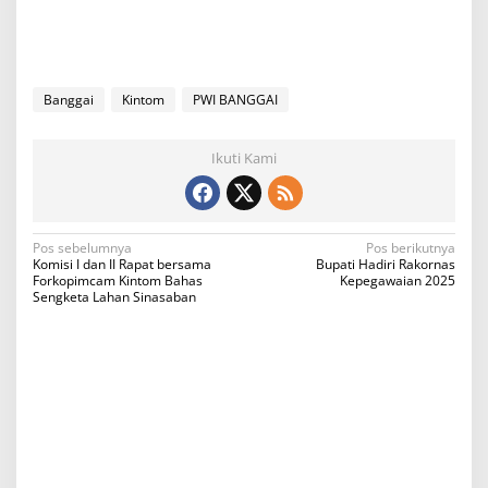
Banggai
Kintom
PWI BANGGAI
Ikuti Kami
N
Pos sebelumnya
Pos berikutnya
Komisi I dan II Rapat bersama
Bupati Hadiri Rakornas
a
Forkopimcam Kintom Bahas
Kepegawaian 2025
Sengketa Lahan Sinasaban
v
i
g
a
s
i