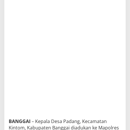
n
t
o
m
d
i
P
o
l
i
s
i
k
a
n
BANGGAI
– Kepala Desa Padang, Kecamatan
Kintom, Kabupaten Banggai diadukan ke Mapolres