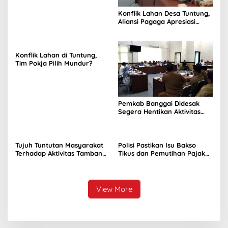
Konflik Lahan Desa Tuntung,
Aliansi Pagaga Apresiasi
Sikap Komisi II
Konflik Lahan di Tuntung,
Tim Pokja Pilih Mundur?
Pemkab Banggai Didesak
Segera Hentikan Aktivitas
Perusahaan Nikel di Bunta
Tujuh Tuntutan Masyarakat
Polisi Pastikan Isu Bakso
Terhadap Aktivitas Tambang
Tikus dan Pemutihan Pajak
Nikel di Tuntung
Kendaraan Dipastikan Hoaks
View More