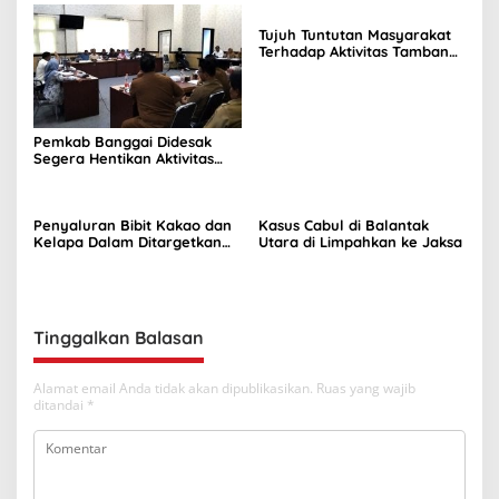
Tujuh Tuntutan Masyarakat
Terhadap Aktivitas Tambang
Nikel di Tuntung
Pemkab Banggai Didesak
Segera Hentikan Aktivitas
Perusahaan Nikel di Bunta
Penyaluran Bibit Kakao dan
Kasus Cabul di Balantak
Kelapa Dalam Ditargetkan
Utara di Limpahkan ke Jaksa
Awal September 2026
Tinggalkan Balasan
Alamat email Anda tidak akan dipublikasikan.
Ruas yang wajib
ditandai
*