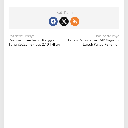
Ikuti Kami
N
Pos sebelumnya
Pos berikutnya
Realisasi Investasi di Banggai
Tarian Ratoh Jaroe SMP Negeri 3
a
Tahun 2025 Tembus 2,19 Triliun
Luwuk Pukau Penonton
v
i
g
a
s
i
p
o
s