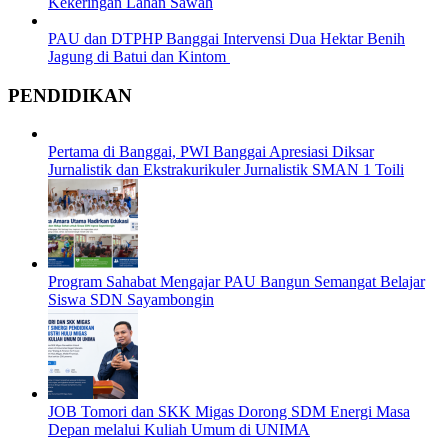
Kekeringan Lahan Sawah
PAU dan DTPHP Banggai Intervensi Dua Hektar Benih
Jagung di Batui dan Kintom
PENDIDIKAN
Pertama di Banggai, PWI Banggai Apresiasi Diksar
Jurnalistik dan Ekstrakurikuler Jurnalistik SMAN 1 Toili
Program Sahabat Mengajar PAU Bangun Semangat Belajar
Siswa SDN Sayambongin
JOB Tomori dan SKK Migas Dorong SDM Energi Masa
Depan melalui Kuliah Umum di UNIMA