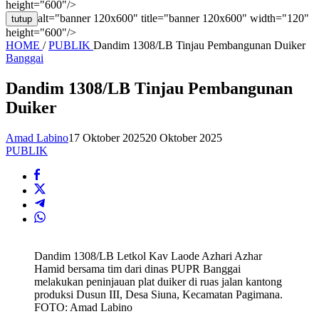
height="600"/>
alt="banner 120x600" title="banner 120x600" width="120"
tutup
height="600"/>
HOME
/
PUBLIK
Dandim 1308/LB Tinjau Pembangunan Duiker
Banggai
Dandim 1308/LB Tinjau Pembangunan
Duiker
Amad Labino
17 Oktober 2025
20 Oktober 2025
PUBLIK
Dandim 1308/LB Letkol Kav Laode Azhari Azhar
Hamid bersama tim dari dinas PUPR Banggai
melakukan peninjauan plat duiker di ruas jalan kantong
produksi Dusun III, Desa Siuna, Kecamatan Pagimana.
FOTO: Amad Labino