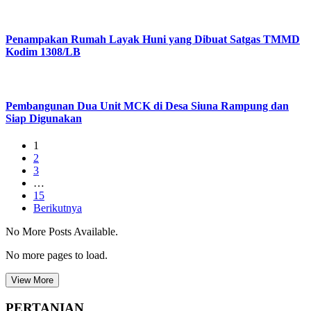
Penampakan Rumah Layak Huni yang Dibuat Satgas TMMD
Kodim 1308/LB
Pembangunan Dua Unit MCK di Desa Siuna Rampung dan
Siap Digunakan
1
2
3
…
15
Berikutnya
No More Posts Available.
No more pages to load.
View More
PERTANIAN