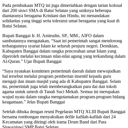
Pada pembukaan MTQ ini juga dimeriahkan dengan tarian kolosal
dari 200 siswi SMA di Batui Selatan yang uniknya beberapa
diantaranya beragama Kristiani dan Hindu, ini menandakan
solidaritas yang tinggi serta toleransi umat beragama yang kuat di
Batui Selatan.
Bupati Banggai Ir. H. Amirudin, SP., MM., AIFO dalam
sambutannya mengatakan, “Saat ini pemerintah sangat mendorong
terbangunnya syariat Islam ke seluruh penjuru negeri. Demikian,
Kabupaten Banggai dalam rangka pencerahan umat Islam yang
diperoleh melalui kecintaan nilai-nilai agung yang terkandung dalam
Al-Quran.” Ujar Bupati Banggai
“Saya nyatakan komitmen pemerintah daerah dalam mewujudkan
hal tersebut melalui program pemberian insentif kepada guru
mengaji dan imam masjid yang ada di Kabupaten Banggai. Selain
itu, pemerintah juga telah memberangkatkan para dai dan tokoh
agama untuk umroh di Tanah Suci Mekah. Semua ini merupakan
wujud nyata dalam rangka mengutamakan program-program bidang
keagamaan.” Jelas Bupati Banggai
Setelah dibuka dengan resmi Pegelaran MTQ XLIII Bupati Banggai
bersama rombongan menyaksikan defile kafilah-kafilah dari 24
Kecamatan yang diiringi oleh irama Drum Band dari Para
Siswa/siswi SMP Batui Seletan.