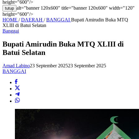
height="600"/>
alt="banner 120x600" title="banner 120x600" width="120"
tutup
height="600"/>
HOME
/
DAERAH
/
BANGGAI
Bupati Amirudin Buka MTQ
XLIII di Batui Selatan
Banggai
Bupati Amirudin Buka MTQ XLIII di
Batui Selatan
Amad Labino
23 September 2025
23 September 2025
BANGGAI