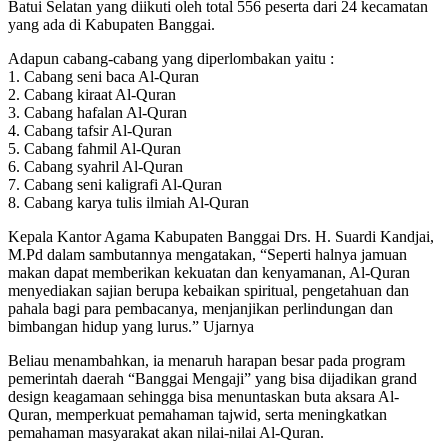
Batui Selatan yang diikuti oleh total 556 peserta dari 24 kecamatan
yang ada di Kabupaten Banggai.
Adapun cabang-cabang yang diperlombakan yaitu :
1. Cabang seni baca Al-Quran
2. Cabang kiraat Al-Quran
3. Cabang hafalan Al-Quran
4. Cabang tafsir Al-Quran
5. Cabang fahmil Al-Quran
6. Cabang syahril Al-Quran
7. Cabang seni kaligrafi Al-Quran
8. Cabang karya tulis ilmiah Al-Quran
Kepala Kantor Agama Kabupaten Banggai Drs. H. Suardi Kandjai,
M.Pd dalam sambutannya mengatakan, “Seperti halnya jamuan
makan dapat memberikan kekuatan dan kenyamanan, Al-Quran
menyediakan sajian berupa kebaikan spiritual, pengetahuan dan
pahala bagi para pembacanya, menjanjikan perlindungan dan
bimbangan hidup yang lurus.” Ujarnya
Beliau menambahkan, ia menaruh harapan besar pada program
pemerintah daerah “Banggai Mengaji” yang bisa dijadikan grand
design keagamaan sehingga bisa menuntaskan buta aksara Al-
Quran, memperkuat pemahaman tajwid, serta meningkatkan
pemahaman masyarakat akan nilai-nilai Al-Quran.