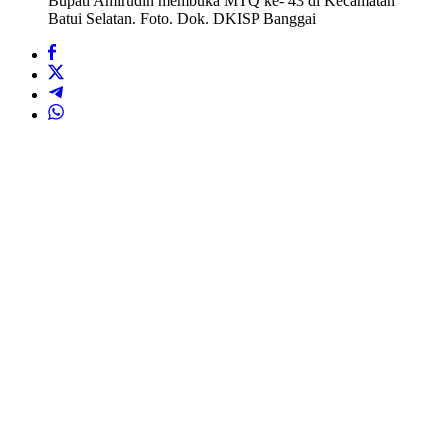
Bupati Amirudin membuka MTQ ke- 43 di Kecamatan
Batui Selatan. Foto. Dok. DKISP Banggai