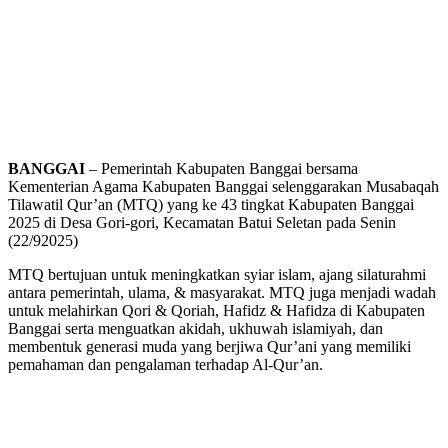
BANGGAI
– Pemerintah Kabupaten Banggai bersama
Kementerian Agama Kabupaten Banggai selenggarakan Musabaqah
Tilawatil Qur’an (MTQ) yang ke 43 tingkat Kabupaten Banggai
2025 di Desa Gori-gori, Kecamatan Batui Seletan pada Senin
(22/92025)
MTQ bertujuan untuk meningkatkan syiar islam, ajang silaturahmi
antara pemerintah, ulama, & masyarakat. MTQ juga menjadi wadah
untuk melahirkan Qori & Qoriah, Hafidz & Hafidza di Kabupaten
Banggai serta menguatkan akidah, ukhuwah islamiyah, dan
membentuk generasi muda yang berjiwa Qur’ani yang memiliki
pemahaman dan pengalaman terhadap Al-Qur’an.