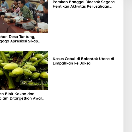
Pemkab Banggai Didesak Segera
Hentikan Aktivitas Perusahaan
Nikel di Bunta
ahan Desa Tuntung,
agaga Apresiasi Sikap
Kasus Cabul di Balantak Utara di
Limpahkan ke Jaksa
an Bibit Kakao dan
alam Ditargetkan Awal
r 2026