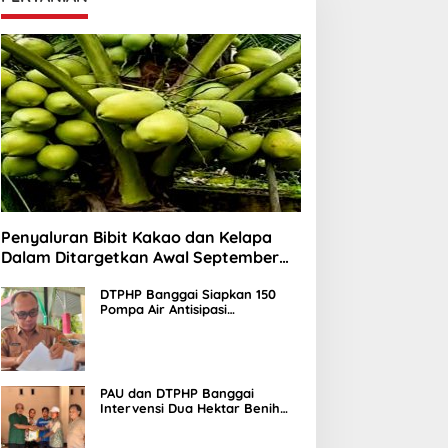
Penyaluran Bibit Kakao dan Kelapa
Dalam Ditargetkan Awal September
2026
DTPHP Banggai Siapkan 150
Pompa Air Antisipasi
Kekeringan Lahan Sawah
PAU dan DTPHP Banggai
Intervensi Dua Hektar Benih
Jagung di Batui dan Kintom