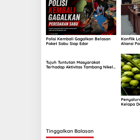
Polisi Kembali Gagalkan Belasan
Konflik L
Paket Sabu Siap Edar
Aliansi P
Komisi II
Tujuh Tuntutan Masyarakat
Terhadap Aktivitas Tambang Nikel
di Tuntung
Penyalur
Kelapa D
Septembe
Tinggalkan Balasan