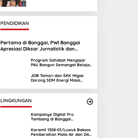
PENDIDIKAN
Pertama di Banggai, PWI Banggai
Apresiasi Diksar Jurnalistik dan
Ekstrakurikuler Jurnalistik SMAN 1 Toili
Program Sahabat Mengajar
PAU Bangun Semangat Belajar
Siswa SDN Sayambongin
JOB Tomori dan SKK Migas
Dorong SDM Energi Masa
Depan melalui Kuliah Umum di
UNIMA
LINGKUNGAN
Kampanye Digital Pro
Tambang di Banggai
Kepulauan Semakin Ramai
Koramil 1308-01/Luwuk Baksos
Pembersihan Mata Air dan DAS