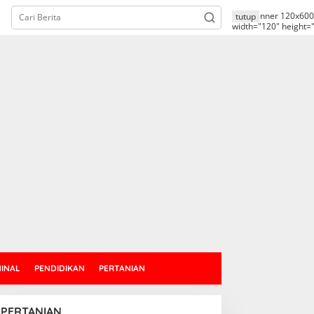
alt="banner 120x600
tutup
width="120" height=
MINAL
PENDIDIKAN
PERTANIAN
PERTANIAN