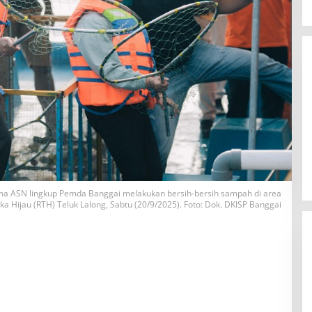
ama ASN lingkup Pemda Banggai melakukan bersih-bersih sampah di area
a Hijau (RTH) Teluk Lalong, Sabtu (20/9/2025). Foto: Dok. DKISP Banggai