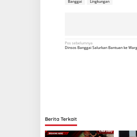
Banggai
Lingkungan
N
Pos sebelumnya
Dinsos Banggai Salurkan Bantuan ke War
a
v
i
g
a
s
i
p
Berita Terkait
o
s