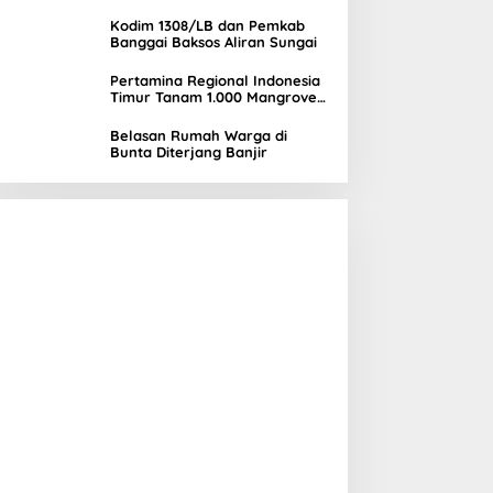
Mambual
Kodim 1308/LB dan Pemkab
Banggai Baksos Aliran Sungai
Pertamina Regional Indonesia
Timur Tanam 1.000 Mangrove
di Banggai, Wujud Nyata
Kepedulian Lingkungan
Belasan Rumah Warga di
Bunta Diterjang Banjir