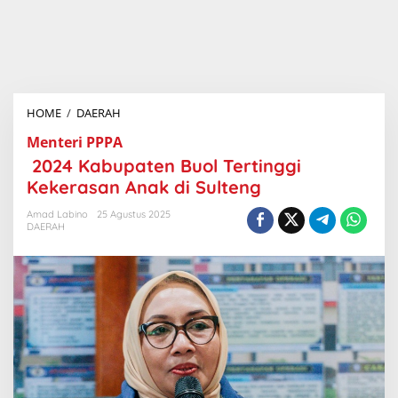
HOME
/
DAERAH
2
0
Menteri PPPA
2
2024 Kabupaten Buol Tertinggi
4
K
Kekerasan Anak di Sulteng
a
b
Amad Labino
25 Agustus 2025
u
DAERAH
p
a
t
e
n
B
u
o
l
T
e
r
t