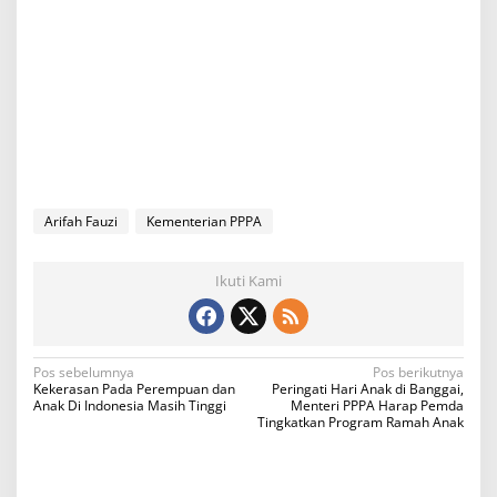
Arifah Fauzi
Kementerian PPPA
Ikuti Kami
N
Pos sebelumnya
Pos berikutnya
Kekerasan Pada Perempuan dan
Peringati Hari Anak di Banggai,
a
Anak Di Indonesia Masih Tinggi
Menteri PPPA Harap Pemda
Tingkatkan Program Ramah Anak
v
i