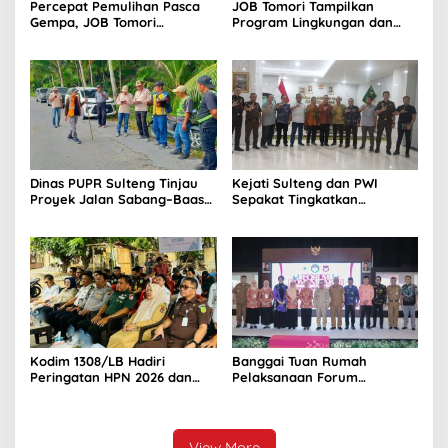
Percepat Pemulihan Pasca
JOB Tomori Tampilkan
Gempa, JOB Tomori
Program Lingkungan dan
Salurkan Bantuan ke
Pemberdayaan Masyarakat
Ratusan Kepala Keluarga di
di INVIROTECH 2026
Sigi
Dinas PUPR Sulteng Tinjau
Kejati Sulteng dan PWI
Proyek Jalan Sabang–Baas
Sepakat Tingkatkan
di Bangkep
Kapasitas Wartawan dan
Kehumasan
Kodim 1308/LB Hadiri
Banggai Tuan Rumah
Peringatan HPN 2026 dan
Pelaksanaan Forum
HUT PWI ke-80
Komunikasi II DWP Se
Sulteng
View More