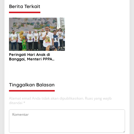
Berita Terkait
Peringati Hari Anak di
Banggai, Menteri PPPA
Harap Pemda Tingkatkan
Program Ramah Anak
Tinggalkan Balasan
Alamat email Anda tidak akan dipublikasikan.
Ruas yang wajib
ditandai
*