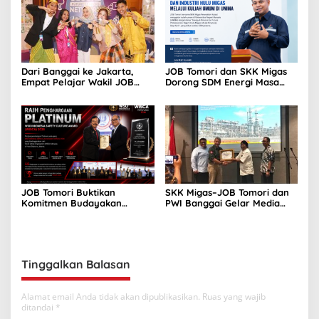
Dari Banggai ke Jakarta,
JOB Tomori dan SKK Migas
Empat Pelajar Wakil JOB
Dorong SDM Energi Masa
Tomori Asah Kepemimpinan
Depan melalui Kuliah Umum
di GFLN 2026
di UNIMA
JOB Tomori Buktikan
SKK Migas–JOB Tomori dan
Komitmen Budayakan
PWI Banggai Gelar Media
Keselamatan Kerja
Gathering di Yogyakarta
Tinggalkan Balasan
Alamat email Anda tidak akan dipublikasikan.
Ruas yang wajib
ditandai
*