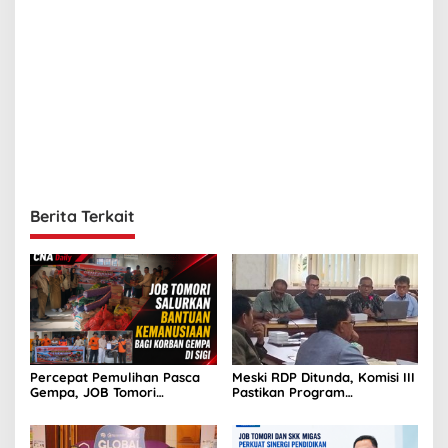
Berita Terkait
Percepat Pemulihan Pasca
Meski RDP Ditunda, Komisi III
Gempa, JOB Tomori
Pastikan Program
Salurkan Bantuan ke
Pemberdayaan Masyarakat
Ratusan Kepala Keluarga di
JOB Tomori Terlaksana
Sigi