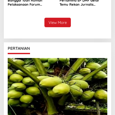
Banggai Tuan Rumah
Pertamina EP DMF Gelar
Pelaksanaan Forum
Temu Rekan Jurnalis
Komunikasi II DWP Se
Banggai
Sulteng
View More
PERTANIAN