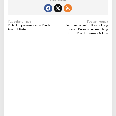
Ikuti Kami
N
Pos sebelumnya
Pos berikutnya
Polisi Limpahkan Kasus Predator
Puluhan Petani di Bohotokong
a
Anak di Batui
Disebut Pernah Terima Uang
Ganti Rugi Tanaman Kelapa
v
i
g
a
s
i
p
o
s