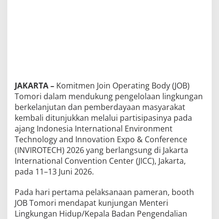
a
r
a
k
a
t
d
i
I
N
V
JAKARTA –
Komitmen Join Operating Body (JOB)
I
R
Tomori dalam mendukung pengelolaan lingkungan
O
berkelanjutan dan pemberdayaan masyarakat
T
E
kembali ditunjukkan melalui partisipasinya pada
C
ajang Indonesia International Environment
H
2
Technology and Innovation Expo & Conference
0
(INVIROTECH) 2026 yang berlangsung di Jakarta
2
6
International Convention Center (JICC), Jakarta,
pada 11–13 Juni 2026.
Pada hari pertama pelaksanaan pameran, booth
JOB Tomori mendapat kunjungan Menteri
Lingkungan Hidup/Kepala Badan Pengendalian