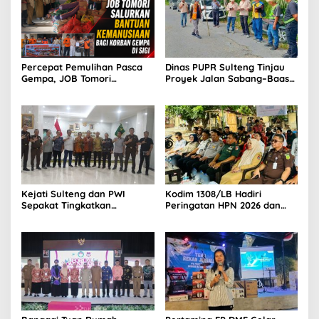
Percepat Pemulihan Pasca
Dinas PUPR Sulteng Tinjau
Gempa, JOB Tomori
Proyek Jalan Sabang–Baas
Salurkan Bantuan ke
di Bangkep
Ratusan Kepala Keluarga di
Sigi
Kejati Sulteng dan PWI
Kodim 1308/LB Hadiri
Sepakat Tingkatkan
Peringatan HPN 2026 dan
Kapasitas Wartawan dan
HUT PWI ke-80
Kehumasan