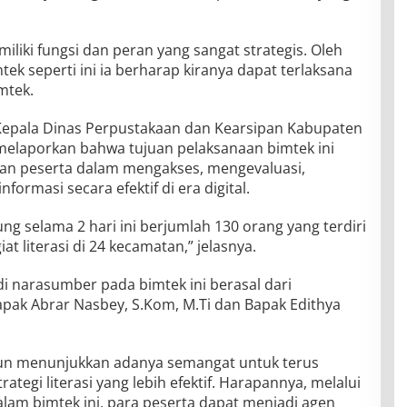
iki fungsi dan peran yang sangat strategis. Oleh
mtek seperti ini ia berharap kiranya dapat terlaksana
mtek.
epala Dinas Perpustakaan dan Kearsipan Kabupaten
melaporkan bahwa tujuan pelaksanaan bimtek ini
n peserta dalam mengakses, mengevaluasi,
ormasi secara efektif di era digital.
ng selama 2 hari ini berjumlah 130 orang yang terdiri
at literasi di 24 kecamatan,” jelasnya.
i narasumber pada bimtek ini berasal dari
apak Abrar Nasbey, S.Kom, M.Ti dan Bapak Edithya
ngun menunjukkan adanya semangat untuk terus
tegi literasi yang lebih efektif. Harapannya, melalui
lam bimtek ini, para peserta dapat menjadi agen