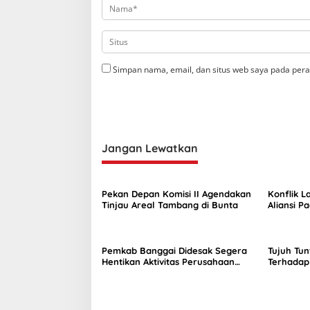
Simpan nama, email, dan situs web saya pada pera
Jangan Lewatkan
Pekan Depan Komisi II Agendakan
Konflik L
Tinjau Areal Tambang di Bunta
Aliansi P
Komisi II
Pemkab Banggai Didesak Segera
Tujuh Tu
Hentikan Aktivitas Perusahaan
Terhadap 
Nikel di Bunta
di Tuntun