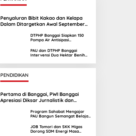
Penyaluran Bibit Kakao dan Kelapa
Dalam Ditargetkan Awal September
2026
DTPHP Banggai Siapkan 150
Pompa Air Antisipasi
Kekeringan Lahan Sawah
PAU dan DTPHP Banggai
Intervensi Dua Hektar Benih
Jagung di Batui dan Kintom
PENDIDIKAN
Pertama di Banggai, PWI Banggai
Apresiasi Diksar Jurnalistik dan
Ekstrakurikuler Jurnalistik SMAN 1 Toili
Program Sahabat Mengajar
PAU Bangun Semangat Belajar
Siswa SDN Sayambongin
JOB Tomori dan SKK Migas
Dorong SDM Energi Masa
Depan melalui Kuliah Umum di