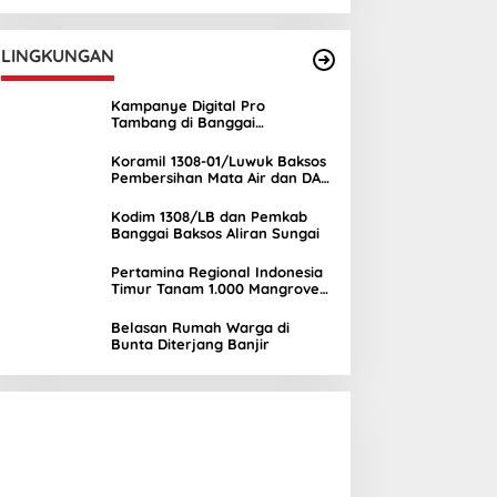
UNIMA
LINGKUNGAN
Kampanye Digital Pro
Tambang di Banggai
Kepulauan Semakin Ramai
Koramil 1308-01/Luwuk Baksos
Pembersihan Mata Air dan DAS
Mambual
Kodim 1308/LB dan Pemkab
Banggai Baksos Aliran Sungai
Pertamina Regional Indonesia
Timur Tanam 1.000 Mangrove
di Banggai, Wujud Nyata
Kepedulian Lingkungan
Belasan Rumah Warga di
Bunta Diterjang Banjir