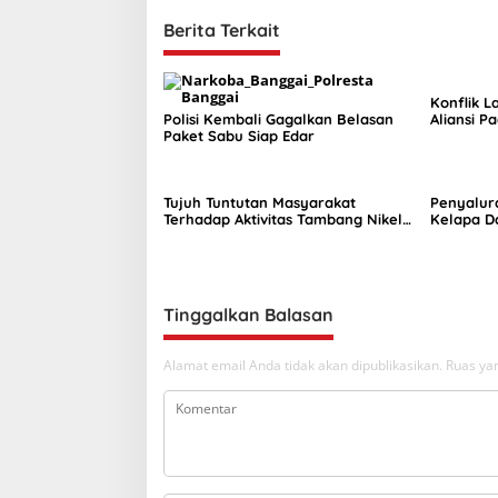
p
Berita Terkait
o
s
Konflik L
Polisi Kembali Gagalkan Belasan
Aliansi P
Paket Sabu Siap Edar
Komisi II
Tujuh Tuntutan Masyarakat
Penyalur
Terhadap Aktivitas Tambang Nikel
Kelapa D
di Tuntung
Septembe
Tinggalkan Balasan
Alamat email Anda tidak akan dipublikasikan.
Ruas yan