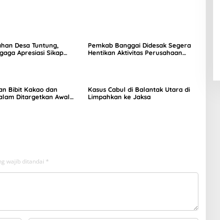
ahan Desa Tuntung,
Pemkab Banggai Didesak Segera
agaga Apresiasi Sikap
Hentikan Aktivitas Perusahaan
Nikel di Bunta
an Bibit Kakao dan
Kasus Cabul di Balantak Utara di
alam Ditargetkan Awal
Limpahkan ke Jaksa
r 2026
g wajib ditandai
*