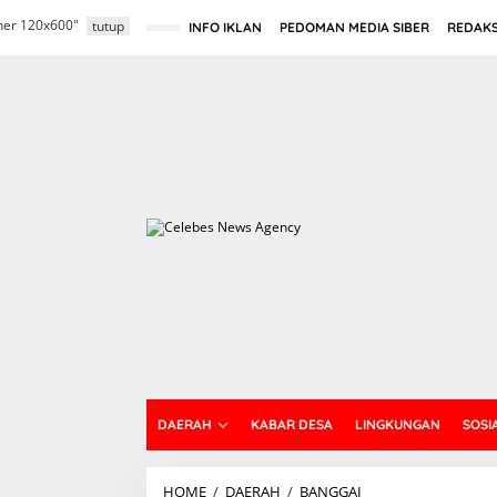
L
nner 120x600"
e
tutup
INFO IKLAN
PEDOMAN MEDIA SIBER
REDAKS
w
a
t
i
k
e
k
o
n
t
e
n
DAERAH
KABAR DESA
LINGKUNGAN
SOSI
HOME
/
DAERAH
/
BANGGAI
D