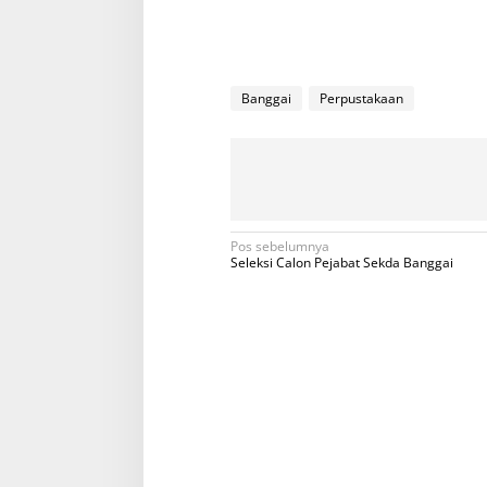
Banggai
Perpustakaan
N
Pos sebelumnya
Seleksi Calon Pejabat Sekda Banggai
a
v
i
g
a
s
i