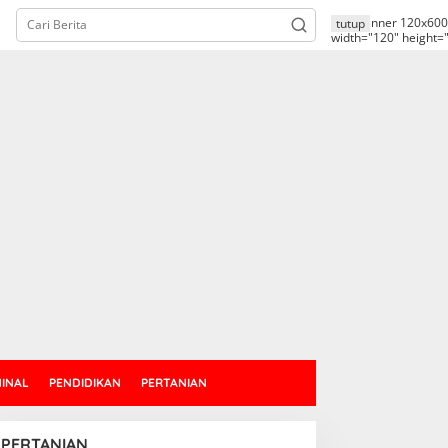
alt="banner 120x600
tutup
width="120" height=
MINAL
PENDIDIKAN
PERTANIAN
PERTANIAN