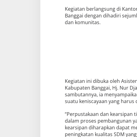
i
Kegiatan berlangsung di Kant
Banggai dengan dihadiri sejuml
dan komunitas.
Kegiatan ini dibuka oleh Asist
Kabupaten Banggai, Hj. Nur Dja
sambutannya, ia menyampaika
suatu keniscayaan yang harus d
“Perpustakaan dan kearsipan t
dalam proses pembangunan yan
kearsipan diharapkan dapat me
peningkatan kualitas SDM yang 