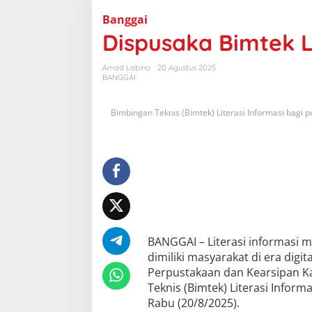
i
s
Banggai
p
Dispusaka Bimtek L
u
s
a
Amad Labino
20 Agustus 2025
k
BANGGAI
a
B
i
m
Bimbingan Teknis (Bimtek) Literasi Informasi bagi p
t
e
k
L
i
t
e
r
a
s
i
I
BANGGAI – Literasi informasi m
n
dimiliki masyarakat di era digi
f
o
Perpustakaan dan Kearsipan 
r
Teknis (Bimtek) Literasi Informa
m
a
Rabu (20/8/2025).
s