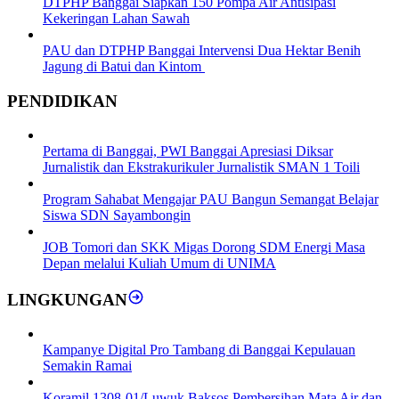
DTPHP Banggai Siapkan 150 Pompa Air Antisipasi
Kekeringan Lahan Sawah
PAU dan DTPHP Banggai Intervensi Dua Hektar Benih
Jagung di Batui dan Kintom
PENDIDIKAN
Pertama di Banggai, PWI Banggai Apresiasi Diksar
Jurnalistik dan Ekstrakurikuler Jurnalistik SMAN 1 Toili
Program Sahabat Mengajar PAU Bangun Semangat Belajar
Siswa SDN Sayambongin
JOB Tomori dan SKK Migas Dorong SDM Energi Masa
Depan melalui Kuliah Umum di UNIMA
LINGKUNGAN
Kampanye Digital Pro Tambang di Banggai Kepulauan
Semakin Ramai
Koramil 1308-01/Luwuk Baksos Pembersihan Mata Air dan