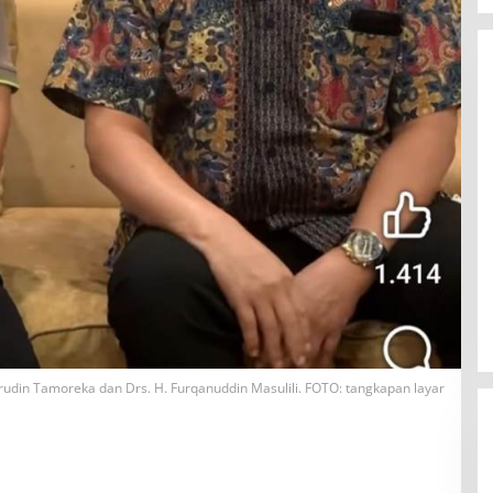
irudin Tamoreka dan Drs. H. Furqanuddin Masulili. FOTO: tangkapan layar