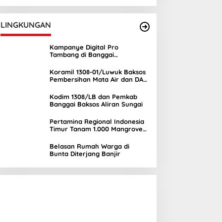
UNIMA
LINGKUNGAN
Kampanye Digital Pro
Tambang di Banggai
Kepulauan Semakin Ramai
Koramil 1308-01/Luwuk Baksos
Pembersihan Mata Air dan DAS
Mambual
Kodim 1308/LB dan Pemkab
Banggai Baksos Aliran Sungai
Pertamina Regional Indonesia
Timur Tanam 1.000 Mangrove
di Banggai, Wujud Nyata
Kepedulian Lingkungan
Belasan Rumah Warga di
Bunta Diterjang Banjir