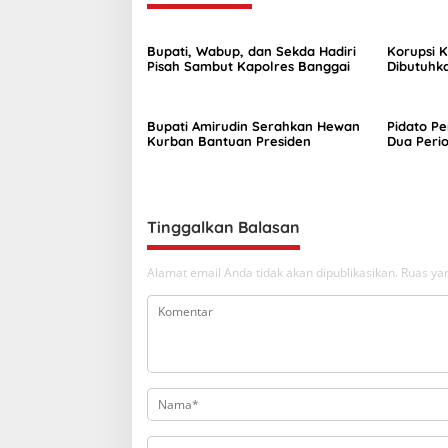
s
Bupati, Wabup, dan Sekda Hadiri
Korupsi K
Pisah Sambut Kapolres Banggai
Dibutuhk
Untuk Pe
Bupati Amirudin Serahkan Hewan
Pidato P
Kurban Bantuan Presiden
Dua Perio
Jabatan 
Tinggalkan Balasan
Alamat email Anda tidak akan dipublikasikan.
Ruas yan