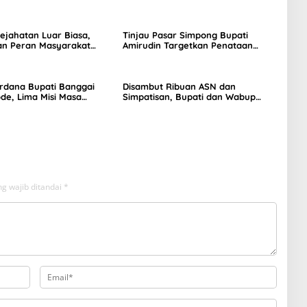
ejahatan Luar Biasa,
Tinjau Pasar Simpong Bupati
an Peran Masyarakat
Amirudin Targetkan Penataan
ncegahan
Lapak dan Akses Jalan Lebih Baik
erdana Bupati Banggai
Disambut Ribuan ASN dan
de, Lima Misi Masa
Simpatisan, Bupati dan Wabup
2025-2030
Titip Pesan Sudahi Saling Hujat di
Media Sosial
g wajib ditandai
*