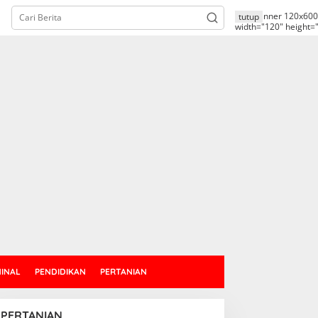
alt="banner 120x600
tutup
width="120" height=
MINAL
PENDIDIKAN
PERTANIAN
PERTANIAN