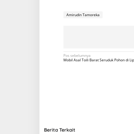
Amirudin Tamoreka
N
Pos sebelumnya
Mobil Asal Toili Barat Seruduk Pohon di L
a
v
i
g
a
s
i
p
Berita Terkait
o