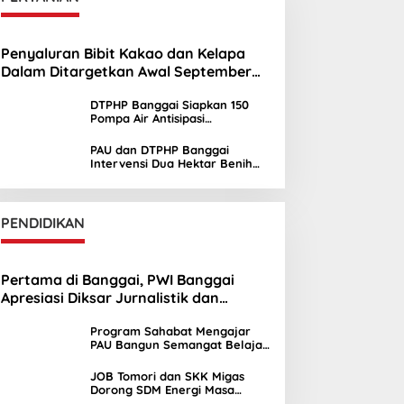
Penyaluran Bibit Kakao dan Kelapa
Dalam Ditargetkan Awal September
2026
DTPHP Banggai Siapkan 150
Pompa Air Antisipasi
Kekeringan Lahan Sawah
PAU dan DTPHP Banggai
Intervensi Dua Hektar Benih
Jagung di Batui dan Kintom
PENDIDIKAN
Pertama di Banggai, PWI Banggai
Apresiasi Diksar Jurnalistik dan
Ekstrakurikuler Jurnalistik SMAN 1 Toili
Program Sahabat Mengajar
PAU Bangun Semangat Belajar
Siswa SDN Sayambongin
JOB Tomori dan SKK Migas
Dorong SDM Energi Masa
Depan melalui Kuliah Umum di