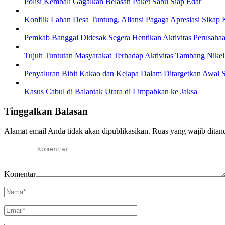
Polisi Kembali Gagalkan Belasan Paket Sabu Siap Edar
Konflik Lahan Desa Tuntung, Aliansi Pagaga Apresiasi Sikap 
Pemkab Banggai Didesak Segera Hentikan Aktivitas Perusahaa
Tujuh Tuntutan Masyarakat Terhadap Aktivitas Tambang Nikel
Penyaluran Bibit Kakao dan Kelapa Dalam Ditargetkan Awal 
Kasus Cabul di Balantak Utara di Limpahkan ke Jaksa
Tinggalkan Balasan
Alamat email Anda tidak akan dipublikasikan.
Ruas yang wajib ditan
Komentar