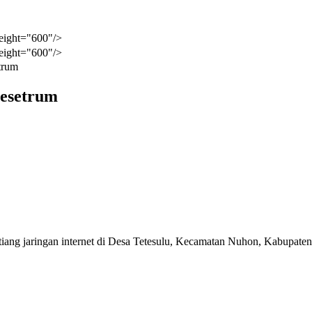
eight="600"/>
eight="600"/>
trum
Kesetrum
tiang jaringan internet di Desa Tetesulu, Kecamatan Nuhon, Kabupate