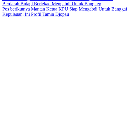
Berdarah Bulagi Bertekad Mengabdi Untuk Bangkep
Pos berikutnya
Mantan Ketua KPU Siap Mengabdi Untuk Banggai
Kepulauan, Ini Profil Tamin Djopau