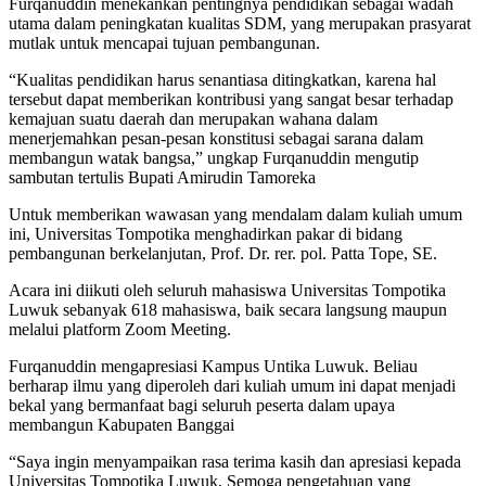
Furqanuddin menekankan pentingnya pendidikan sebagai wadah
utama dalam peningkatan kualitas SDM, yang merupakan prasyarat
mutlak untuk mencapai tujuan pembangunan.
“Kualitas pendidikan harus senantiasa ditingkatkan, karena hal
tersebut dapat memberikan kontribusi yang sangat besar terhadap
kemajuan suatu daerah dan merupakan wahana dalam
menerjemahkan pesan-pesan konstitusi sebagai sarana dalam
membangun watak bangsa,” ungkap Furqanuddin mengutip
sambutan tertulis Bupati Amirudin Tamoreka
Untuk memberikan wawasan yang mendalam dalam kuliah umum
ini, Universitas Tompotika menghadirkan pakar di bidang
pembangunan berkelanjutan, Prof. Dr. rer. pol. Patta Tope, SE.
Acara ini diikuti oleh seluruh mahasiswa Universitas Tompotika
Luwuk sebanyak 618 mahasiswa, baik secara langsung maupun
melalui platform Zoom Meeting.
Furqanuddin mengapresiasi Kampus Untika Luwuk. Beliau
berharap ilmu yang diperoleh dari kuliah umum ini dapat menjadi
bekal yang bermanfaat bagi seluruh peserta dalam upaya
membangun Kabupaten Banggai
“Saya ingin menyampaikan rasa terima kasih dan apresiasi kepada
Universitas Tompotika Luwuk, Semoga pengetahuan yang