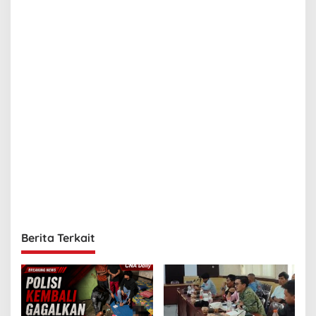
o
s
Berita Terkait