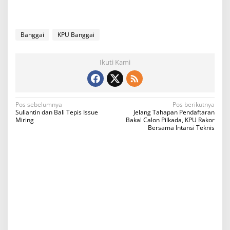
Banggai
KPU Banggai
Ikuti Kami
N
Pos sebelumnya
Pos berikutnya
Suliantin dan Bali Tepis Issue
Jelang Tahapan Pendaftaran
a
Miring
Bakal Calon Pilkada, KPU Rakor
Bersama Intansi Teknis
v
i
g
a
s
i
p