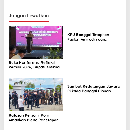
Jangan Lewatkan
KPU Banggai Tetapkan
Paslon Amirudin dan
Furqanuddin Bupati dan
Wakil Bupati Terpilih
Buka Konferensi Refleksi
Pemilu 2024, Bupati Amirudin
Tekankan Pentingnya
Evaluasi Demokrasi
Sambut Kedatangan Jawara
Pilkada Banggai Ribuan
Warga Padati Bandara
Luwuk
Ratusan Personil Polri
Amankan Pleno Penetapan
di Banggai