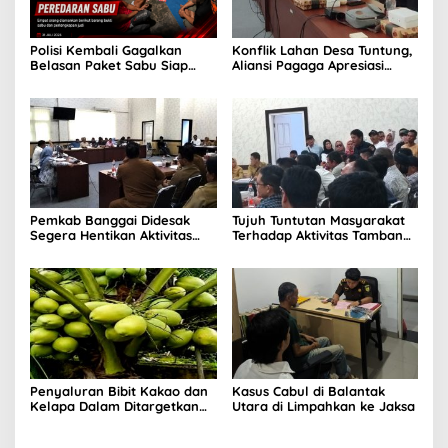
Polisi Kembali Gagalkan
Konflik Lahan Desa Tuntung,
Belasan Paket Sabu Siap
Aliansi Pagaga Apresiasi
Edar
Sikap Komisi II
Pemkab Banggai Didesak
Tujuh Tuntutan Masyarakat
Segera Hentikan Aktivitas
Terhadap Aktivitas Tambang
Perusahaan Nikel di Bunta
Nikel di Tuntung
Penyaluran Bibit Kakao dan
Kasus Cabul di Balantak
Kelapa Dalam Ditargetkan
Utara di Limpahkan ke Jaksa
Awal September 2026