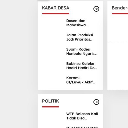
KABAR DESA
Bender
Dosen dan
Mahasiswa
Unismuh Luwuk
Edukasi Hukum
Jalan Produksi
KDRT di Luwuk
Jadi Prioritas
Timur
Usulan Warga
Tinonda Lamala
Suami Kades
di Reses Sukri
Honbola Nyaris
Djalumang
Baku Hantam
dengan Warga di
Babinsa Kaleke
Kantor Camat
Hadiri Hadiri Doa
Batui
Bersama Sambut
Ramadhan 1447
Koramil
Hijriah
01/Luwuk Aktif
Kawal
Pelaksanaan
Musrenbang
RKPD di Empat
POLITIK
Kecamatan
WTP Belasan Kali
Tidak Bisa
Dijadikan Acuan
Keberhasilan