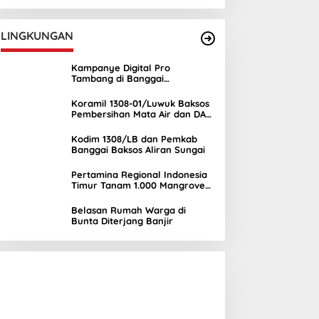
UNIMA
LINGKUNGAN
Kampanye Digital Pro
Tambang di Banggai
Kepulauan Semakin Ramai
Koramil 1308-01/Luwuk Baksos
Pembersihan Mata Air dan DAS
Mambual
Kodim 1308/LB dan Pemkab
Banggai Baksos Aliran Sungai
Pertamina Regional Indonesia
Timur Tanam 1.000 Mangrove
di Banggai, Wujud Nyata
Kepedulian Lingkungan
Belasan Rumah Warga di
Bunta Diterjang Banjir