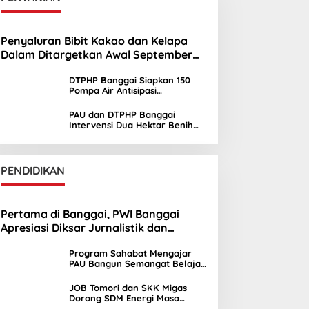
Penyaluran Bibit Kakao dan Kelapa
Dalam Ditargetkan Awal September
2026
DTPHP Banggai Siapkan 150
Pompa Air Antisipasi
Kekeringan Lahan Sawah
PAU dan DTPHP Banggai
Intervensi Dua Hektar Benih
Jagung di Batui dan Kintom
PENDIDIKAN
Pertama di Banggai, PWI Banggai
Apresiasi Diksar Jurnalistik dan
Ekstrakurikuler Jurnalistik SMAN 1 Toili
Program Sahabat Mengajar
PAU Bangun Semangat Belajar
Siswa SDN Sayambongin
JOB Tomori dan SKK Migas
Dorong SDM Energi Masa
Depan melalui Kuliah Umum di