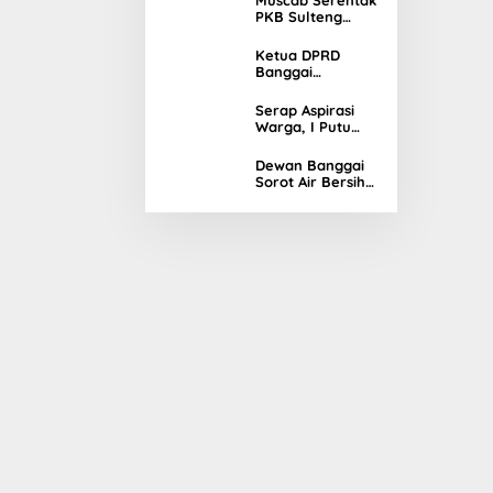
Muscab Serentak
Pembangunan di
PKB Sulteng
Banggai
Tetapkan
Kandidat Ketua
Ketua DPRD
DPC Periode
Banggai
2026–2031
Resmikan
Gedung Baru
Serap Aspirasi
Warga, I Putu
Gumi Fokus
Infrastruktur dan
Dewan Banggai
Pertanian
Sorot Air Bersih
di Luwuk Utara
Tak Kunjung
Tuntas