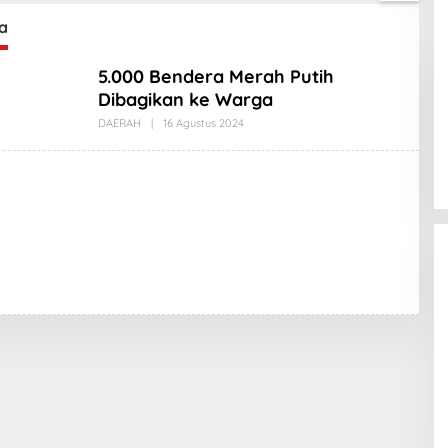
a
5.000 Bendera Merah Putih
Dibagikan ke Warga
DAERAH
|
16 Agustus 2024
O
L
E
H
A
M
A
D
L
A
B
I
N
O