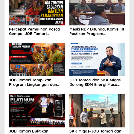
Percepat Pemulihan Pasca
Meski RDP Ditunda, Komisi III
Gempa, JOB Tomori
Pastikan Program
Salurkan Bantuan ke
Pemberdayaan Masyarakat
Ratusan Kepala Keluarga di
JOB Tomori Terlaksana
Sigi
JOB Tomori Tampilkan
JOB Tomori dan SKK Migas
Program Lingkungan dan
Dorong SDM Energi Masa
Pemberdayaan Masyarakat
Depan melalui Kuliah Umum
di INVIROTECH 2026
di UNIMA
JOB Tomori Buktikan
SKK Migas–JOB Tomori dan