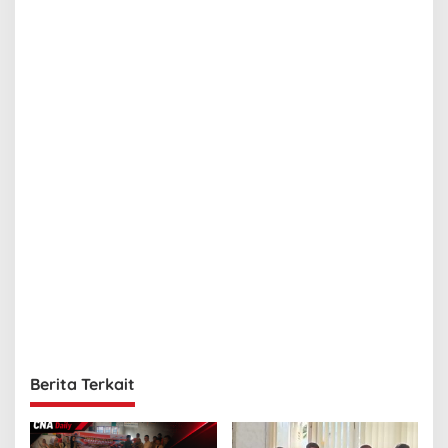
i
p
o
s
Berita Terkait