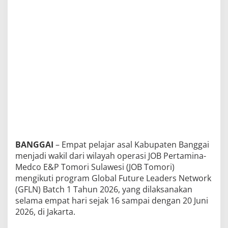
e
m
i
m
p
i
n
a
n
d
i
G
F
L
N
2
0
2
BANGGAI
– Empat pelajar asal Kabupaten Banggai
6
menjadi wakil dari wilayah operasi JOB Pertamina-
Medco E&P Tomori Sulawesi (JOB Tomori)
mengikuti program Global Future Leaders Network
(GFLN) Batch 1 Tahun 2026, yang dilaksanakan
selama empat hari sejak 16 sampai dengan 20 Juni
2026, di Jakarta.