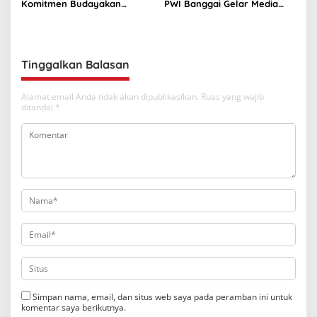
Komitmen Budayakan
PWI Banggai Gelar Media
Keselamatan Kerja
Gathering di Yogyakarta
Tinggalkan Balasan
Alamat email Anda tidak akan dipublikasikan.
Ruas yang wajib
ditandai
*
Simpan nama, email, dan situs web saya pada peramban ini untuk
komentar saya berikutnya.