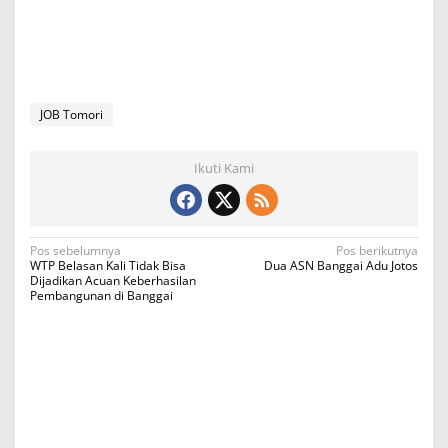
JOB Tomori
Ikuti Kami
N
Pos sebelumnya
Pos berikutnya
WTP Belasan Kali Tidak Bisa
Dua ASN Banggai Adu Jotos
a
Dijadikan Acuan Keberhasilan
Pembangunan di Banggai
v
i
g
a
s