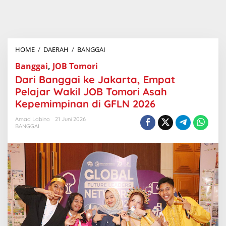
HOME
/
DAERAH
/
BANGGAI
D
a
r
Banggai
,
JOB Tomori
i
Dari Banggai ke Jakarta, Empat
B
a
Pelajar Wakil JOB Tomori Asah
n
Kepemimpinan di GFLN 2026
g
g
a
Amad Labino
21 Juni 2026
i
BANGGAI
k
e
J
a
k
a
r
t
a
,
E
m
p