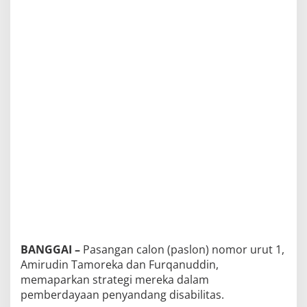
a
l
D
i
b
e
r
d
a
y
a
k
a
n
BANGGAI –
Pasangan calon (paslon) nomor urut 1,
Amirudin Tamoreka dan Furqanuddin,
memaparkan strategi mereka dalam
pemberdayaan penyandang disabilitas.