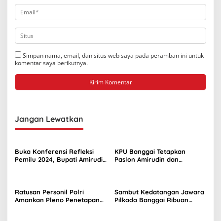
Simpan nama, email, dan situs web saya pada peramban ini untuk
komentar saya berikutnya.
Jangan Lewatkan
Buka Konferensi Refleksi
KPU Banggai Tetapkan
Pemilu 2024, Bupati Amirudin
Paslon Amirudin dan
Tekankan Pentingnya
Furqanuddin Bupati dan
Evaluasi Demokrasi
Wakil Bupati Terpilih
Ratusan Personil Polri
Sambut Kedatangan Jawara
Amankan Pleno Penetapan
Pilkada Banggai Ribuan
di Banggai
Warga Padati Bandara
Luwuk