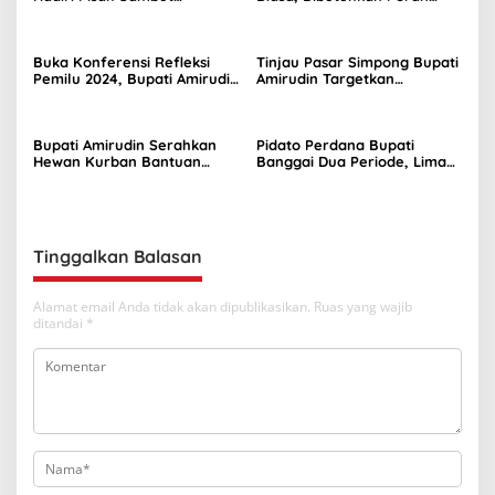
Kapolres Banggai
Masyarakat Untuk
Pencegahan
Buka Konferensi Refleksi
Tinjau Pasar Simpong Bupati
Pemilu 2024, Bupati Amirudin
Amirudin Targetkan
Tekankan Pentingnya
Penataan Lapak dan Akses
Evaluasi Demokrasi
Jalan Lebih Baik
Bupati Amirudin Serahkan
Pidato Perdana Bupati
Hewan Kurban Bantuan
Banggai Dua Periode, Lima
Presiden
Misi Masa Jabatan 2025-2030
Tinggalkan Balasan
Alamat email Anda tidak akan dipublikasikan.
Ruas yang wajib
ditandai
*