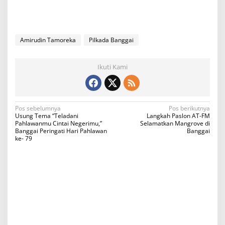
Amirudin Tamoreka
Pilkada Banggai
Ikuti Kami
N
Pos sebelumnya
Pos berikutnya
Usung Tema “Teladani
Langkah Paslon AT-FM
a
Pahlawanmu Cintai Negerimu,”
Selamatkan Mangrove di
Banggai Peringati Hari Pahlawan
Banggai
v
ke- 79
i
g
a
s
i
p