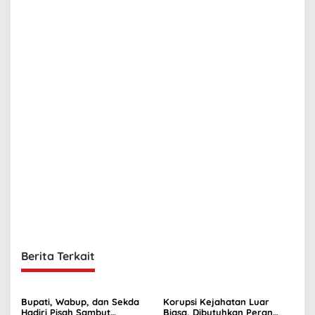
o
s
Berita Terkait
Bupati, Wabup, dan Sekda
Korupsi Kejahatan Luar
Hadiri Pisah Sambut
Biasa, Dibutuhkan Peran