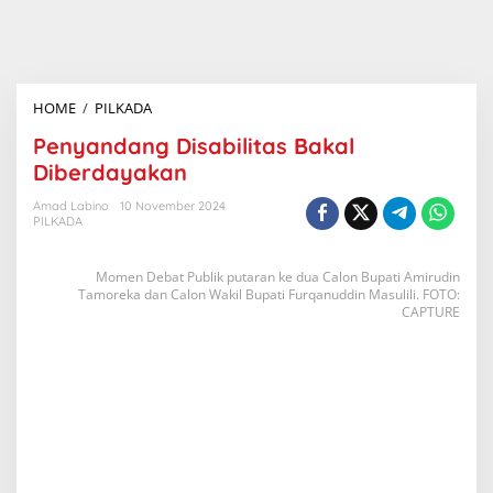
HOME
/
PILKADA
P
e
n
Penyandang Disabilitas Bakal
y
Diberdayakan
a
n
d
Amad Labino
10 November 2024
PILKADA
a
n
g
D
Momen Debat Publik putaran ke dua Calon Bupati Amirudin
i
Tamoreka dan Calon Wakil Bupati Furqanuddin Masulili. FOTO:
s
CAPTURE
a
b
i
l
i
t
a
s
B
a
k