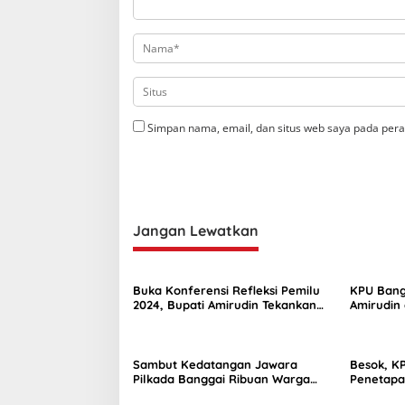
Simpan nama, email, dan situs web saya pada pera
Jangan Lewatkan
Buka Konferensi Refleksi Pemilu
KPU Bang
2024, Bupati Amirudin Tekankan
Amirudin
Pentingnya Evaluasi Demokrasi
dan Wakil
Sambut Kedatangan Jawara
Besok, K
Pilkada Banggai Ribuan Warga
Penetapa
Padati Bandara Luwuk
Wakil Bup