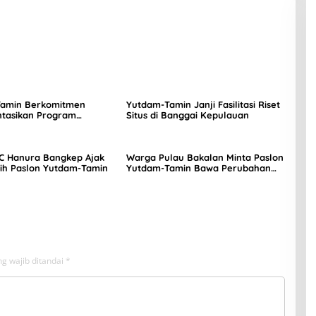
amin Berkomitmen
Yutdam-Tamin Janji Fasilitasi Riset
tasikan Program
Situs di Banggai Kepulauan
Gratis dan Berdayakan
C Hanura Bangkep Ajak
Warga Pulau Bakalan Minta Paslon
lih Paslon Yutdam-Tamin
Yutdam-Tamin Bawa Perubahan
Desa Mereka
g wajib ditandai
*