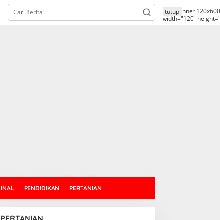
alt="banner 120x600
tutup
width="120" height=
MINAL
PENDIDIKAN
PERTANIAN
PERTANIAN