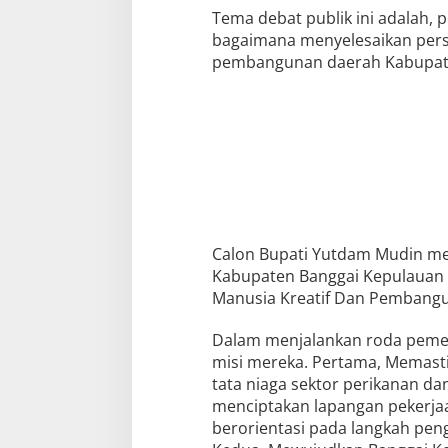
i
Tema debat publik ini adalah
s
bagaimana menyelesaikan pers
i
D
pembangunan daerah Kabupaten
e
b
a
t
K
a
n
d
i
d
a
t
Calon Bupati Yutdam Mudin me
P
i
Kabupaten Banggai Kepulauan y
l
Manusia Kreatif Dan Pembangu
k
a
d
Dalam menjalankan roda peme
a
B
misi mereka. Pertama, Memas
a
tata niaga sektor perikanan da
n
g
menciptakan lapangan pekerja
k
berorientasi pada langkah pen
e
p