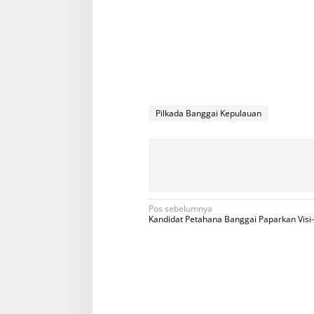
Pilkada Banggai Kepulauan
N
Pos sebelumnya
Kandidat Petahana Banggai Paparkan Visi-
a
v
i
g
a