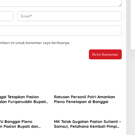
mban ini untuk komentar saya berikutnya.
gai Tetapkan Paslon
Ratusan Personil Polri Amankan
 dan Furqanuddin Bupati
Pleno Penetapan di Banggai
 Bupati Terpilih
PU Banggai Pleno
MK Tolak Gugatan Paslon Sulianti –
n Paslon Bupati dan
Samsul, Petahana Kembali Pimpin
ati Terpilih
Banggai