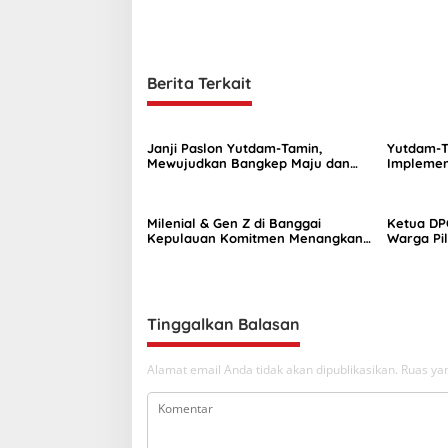
s
i
p
Berita Terkait
o
s
Janji Paslon Yutdam-Tamin,
Yutdam-T
Mewujudkan Bangkep Maju dan
Implemen
Berdaya Saing
Makanan 
UMKM
Milenial & Gen Z di Banggai
Ketua DP
Kepulauan Komitmen Menangkan
Warga Pi
Yutdam-Tamin
Tinggalkan Balasan
Alamat email Anda tidak akan dipublikasikan.
Ruas yan