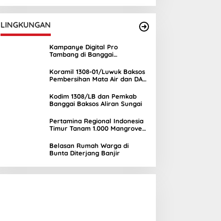
UNIMA
LINGKUNGAN
Kampanye Digital Pro
Tambang di Banggai
Kepulauan Semakin Ramai
Koramil 1308-01/Luwuk Baksos
Pembersihan Mata Air dan DAS
Mambual
Kodim 1308/LB dan Pemkab
Banggai Baksos Aliran Sungai
Pertamina Regional Indonesia
Timur Tanam 1.000 Mangrove
di Banggai, Wujud Nyata
Kepedulian Lingkungan
Belasan Rumah Warga di
Bunta Diterjang Banjir