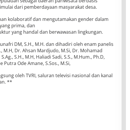
pulauan sebagai daerah pariwisata berbasis
dimulai dari pemberdayaan masyarakat desa.
han kolaboratif dan mengutamakan gender dalam
yang prima, dan
uktur yang handal dan berwawasan lingkungan.
nafri DM, S.H., M.H. dan dihadiri oleh enam panelis
S.H., M.H, Dr. Ahsan Mardjudo, M.Si, Dr. Mohamad
S.Ag., S.H., M.H, Haliadi Sadi, S.S., M.Hum., Ph.D,
de Putra Ode Amane, S.Sos., M.Si,
ngsung oleh TVRI, saluran televisi nasional dan kanal
n. **