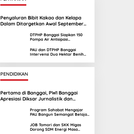
Penyaluran Bibit Kakao dan Kelapa
Dalam Ditargetkan Awal September
2026
DTPHP Banggai Siapkan 150
Pompa Air Antisipasi
Kekeringan Lahan Sawah
PAU dan DTPHP Banggai
Intervensi Dua Hektar Benih
Jagung di Batui dan Kintom
PENDIDIKAN
Pertama di Banggai, PWI Banggai
Apresiasi Diksar Jurnalistik dan
Ekstrakurikuler Jurnalistik SMAN 1 Toili
Program Sahabat Mengajar
PAU Bangun Semangat Belajar
Siswa SDN Sayambongin
JOB Tomori dan SKK Migas
Dorong SDM Energi Masa
Depan melalui Kuliah Umum di