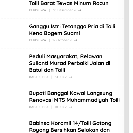
N
M
Toili Barat Tewas Minum Racun
O
A
D
PERISTIWA
|
30 Desember 2024
O
L
L
A
E
B
H
Ganggu Istri Tetangga Pria di Toili
I
A
N
M
Kena Bogem Suami
O
A
D
PERISTIWA
|
17 Oktober 2024
O
L
L
A
E
B
H
Peduli Masyarakat, Relawan
I
A
N
M
Sulianti Murad Perbaiki Jalan di
O
A
Batui dan Toili
D
L
KABAR DESA
|
31 Juli 2024
O
A
L
B
E
I
H
N
Bupati Banggai Kawal Langsung
A
O
M
Renovasi MTS Muhammadiyah Toili
A
D
KABAR DESA
|
18 Juli 2024
O
L
L
A
E
B
H
Babinsa Koramil 14/Toili Gotong
I
A
N
M
Royong Bersihkan Selokan dan
O
A