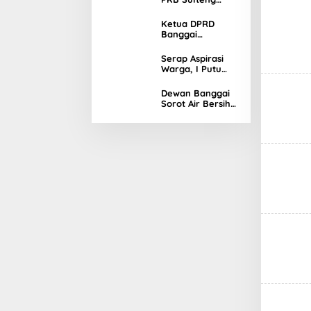
Banggai
Tetapkan
Kandidat Ketua
Ketua DPRD
DPC Periode
Banggai
2026–2031
Resmikan
Gedung Baru
Serap Aspirasi
Warga, I Putu
Gumi Fokus
Infrastruktur dan
Dewan Banggai
Pertanian
Sorot Air Bersih
di Luwuk Utara
Tak Kunjung
Tuntas