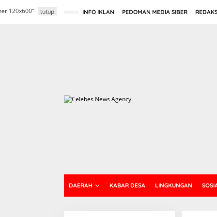
L
nner 120x600"
e
tutup
INFO IKLAN
PEDOMAN MEDIA SIBER
REDAKS
w
a
t
i
k
e
k
o
n
t
e
n
DAERAH
KABAR DESA
LINGKUNGAN
SOSI