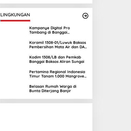
UNIMA
LINGKUNGAN
Kampanye Digital Pro
Tambang di Banggai
Kepulauan Semakin Ramai
Koramil 1308-01/Luwuk Baksos
Pembersihan Mata Air dan DAS
Mambual
Kodim 1308/LB dan Pemkab
Banggai Baksos Aliran Sungai
Pertamina Regional Indonesia
Timur Tanam 1.000 Mangrove
di Banggai, Wujud Nyata
Kepedulian Lingkungan
Belasan Rumah Warga di
Bunta Diterjang Banjir