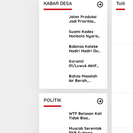
KABAR DESA
Toili
Jalan Produksi
Jadi Prioritas
Usulan Warga
Tinonda Lamala
Suami Kades
di Reses Sukri
Honbola Nyaris
Djalumang
Baku Hantam
dengan Warga di
Babinsa Kaleke
Kantor Camat
Hadiri Hadiri Doa
Batui
Bersama Sambut
Ramadhan 1447
Koramil
Hijriah
01/Luwuk Aktif
Kawal
Pelaksanaan
Bahas Masalah
Musrenbang
Air Bersih,
RKPD di Empat
Babinsa Koramil
Kecamatan
01/Luwuk
Ingatkan Warga
Jaga Kondusifitas
POLITIK
WTP Belasan Kali
Tidak Bisa
Dijadikan Acuan
Keberhasilan
Muscab Serentak
Pembangunan di
PKB Sulteng