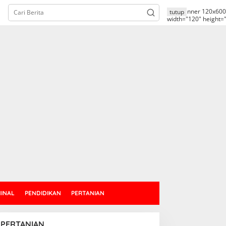
alt="banner 120x600
tutup
width="120" height=
MINAL
PENDIDIKAN
PERTANIAN
PERTANIAN