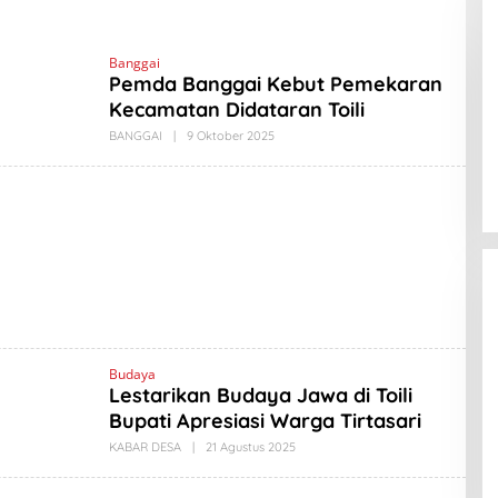
Banggai
Pemda Banggai Kebut Pemekaran
Kecamatan Didataran Toili
BANGGAI
|
9 Oktober 2025
O
L
E
H
A
M
A
D
L
A
B
I
N
O
Budaya
Lestarikan Budaya Jawa di Toili
Bupati Apresiasi Warga Tirtasari
KABAR DESA
|
21 Agustus 2025
O
L
E
H