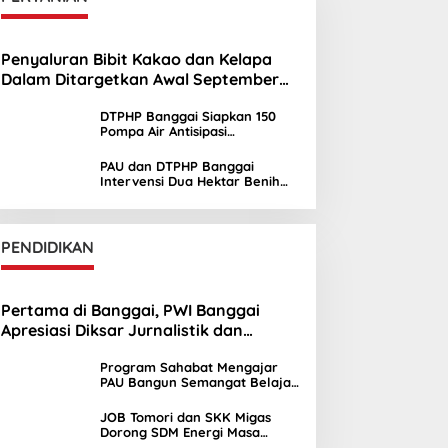
Penyaluran Bibit Kakao dan Kelapa
Dalam Ditargetkan Awal September
2026
DTPHP Banggai Siapkan 150
Pompa Air Antisipasi
Kekeringan Lahan Sawah
PAU dan DTPHP Banggai
Intervensi Dua Hektar Benih
Jagung di Batui dan Kintom
PENDIDIKAN
Pertama di Banggai, PWI Banggai
Apresiasi Diksar Jurnalistik dan
Ekstrakurikuler Jurnalistik SMAN 1 Toili
Program Sahabat Mengajar
PAU Bangun Semangat Belajar
Siswa SDN Sayambongin
JOB Tomori dan SKK Migas
Dorong SDM Energi Masa
Depan melalui Kuliah Umum di