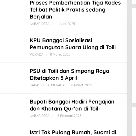
Proses Pemberhentian Tiga Kades
A
M
Telibat Politik Praktis sedang
A
Berjalan
D
L
KABAR DESA
|
11 April 2025
O
A
L
B
E
I
H
N
KPU Banggai Sosialisasi
A
O
M
Pemungutan Suara Ulang di Toili
A
D
PILKADA
|
8 Maret 2025
O
L
L
A
E
B
H
PSU di Toili dan Simpang Raya
I
A
N
M
Ditetapkan 5 April
O
A
D
KABAR DESA
,
PILKADA
|
8 Maret 2025
O
L
L
A
E
B
H
Bupati Banggai Hadiri Pengajian
I
A
N
M
dan Khatam Qur’an di Toili
O
A
D
KABAR DESA
|
16 Februari 2025
O
L
L
A
E
B
H
Istri Tak Pulang Rumah, Suami di
I
A