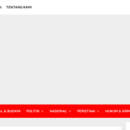
I
TENTANG KAMI
AL & BUDAYA
POLITIK
NASIONAL
PERISTIWA
HUKUM & KRI